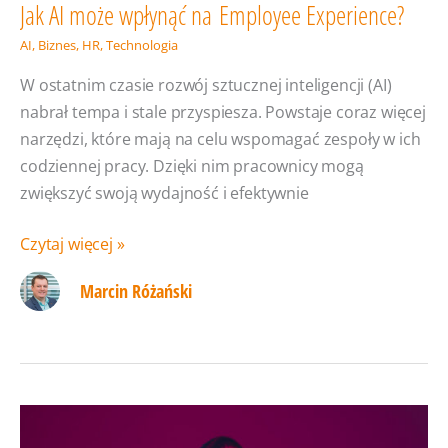
Jak AI może wpłynąć na Employee Experience?
AI
,
Biznes
,
HR
,
Technologia
W ostatnim czasie rozwój sztucznej inteligencji (AI)
nabrał tempa i stale przyspiesza. Powstaje coraz więcej
narzędzi, które mają na celu wspomagać zespoły w ich
codziennej pracy. Dzięki nim pracownicy mogą
zwiększyć swoją wydajność i efektywnie
Jak
Czytaj więcej »
AI
Marcin Różański
może
wpłynąć
na Employee
Experience?