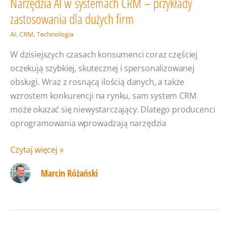
Narzędzia AI w systemach CRM – przykłady
zastosowania dla dużych firm
AI
,
CRM
,
Technologia
W dzisiejszych czasach konsumenci coraz częściej
oczekują szybkiej, skutecznej i spersonalizowanej
obsługi. Wraz z rosnącą ilością danych, a także
wzrostem konkurencji na rynku, sam system CRM
może okazać się niewystarczający. Dlatego producenci
oprogramowania wprowadzają narzędzia
Narzędzia
Czytaj więcej »
AI
Marcin Różański
w systemach
CRM
–
przykłady