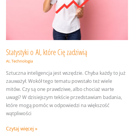
Statystyki o AI, które Cię zadziwią
AI
,
Technologia
Sztuczna inteligencja jest wszędzie. Chyba każdy to już
zauważył. Wokół tego tematu powstało też wiele
mitów. Czy są one prawdziwe, albo chociaż warte
uwagi? W dzisiejszym tekście przedstawiam badania,
które mogą pomóc w odpowiedzi na większość
wątpliwości
Statystyki
Czytaj więcej »