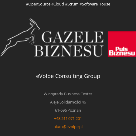
#OpenSource #Cloud #Scrum #Software House
eVolpe Consulting Group
Winogrady Business Center
Aleje Solidarności 46
61-696 Poznań
+48 511 071 201
biuro@evolpe.pl