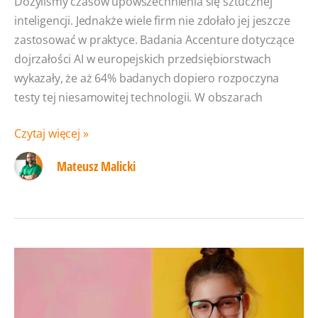
Dożyliśmy czasów upowszechnienia się sztucznej
inteligencji. Jednakże wiele firm nie zdołało jej jeszcze
zastosować w praktyce. Badania Accenture dotyczące
dojrzałości AI w europejskich przedsiębiorstwach
wykazały, że aż 64% badanych dopiero rozpoczyna
testy tej niesamowitej technologii. W obszarach
Jak
Czytaj więcej »
sztuczna
Mateusz Malicki
inteligencja
pomaga
obsługiwać
klientów
i wspiera
pracowników
firmy?
Zendesk