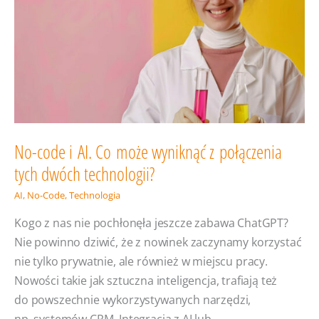
AI
w akcji
No-code i AI. Co może wyniknąć z połączenia
tych dwóch technologii?
AI
,
No-Code
,
Technologia
Kogo z nas nie pochłonęła jeszcze zabawa ChatGPT?
Nie powinno dziwić, że z nowinek zaczynamy korzystać
nie tylko prywatnie, ale również w miejscu pracy.
Nowości takie jak sztuczna inteligencja, trafiają też
do powszechnie wykorzystywanych narzędzi,
np. systemów CRM. Integracja z AI lub