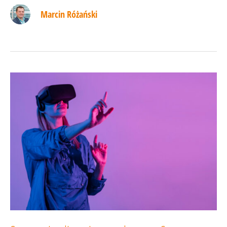
o AI,
Marcin Różański
które
Cię
zadziwią