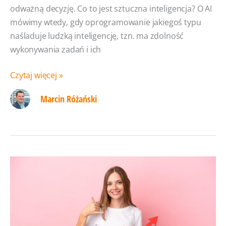
odważną decyzję. Co to jest sztuczna inteligencja? O AI
mówimy wtedy, gdy oprogramowanie jakiegoś typu
naśladuje ludzką inteligencję, tzn. ma zdolność
wykonywania zadań i ich
Artificial
Czytaj więcej »
Intelligence
Marcin Różański
(AI).
Historia,
definicja,
przykłady
zastosowania
sztucznej
inteligencji
w praktyce