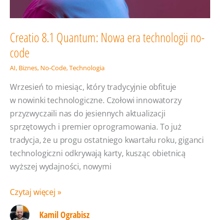
Creatio 8.1 Quantum: Nowa era technologii no-
code
AI
,
Biznes
,
No-Code
,
Technologia
Wrzesień to miesiąc, który tradycyjnie obfituje
w nowinki technologiczne. Czołowi innowatorzy
przyzwyczaili nas do jesiennych aktualizacji
sprzętowych i premier oprogramowania. To już
tradycja, że u progu ostatniego kwartału roku, giganci
technologiczni odkrywają karty, kusząc obietnicą
wyższej wydajności, nowymi
Creatio
Czytaj więcej »
8.1
Kamil Ograbisz
Quantum: