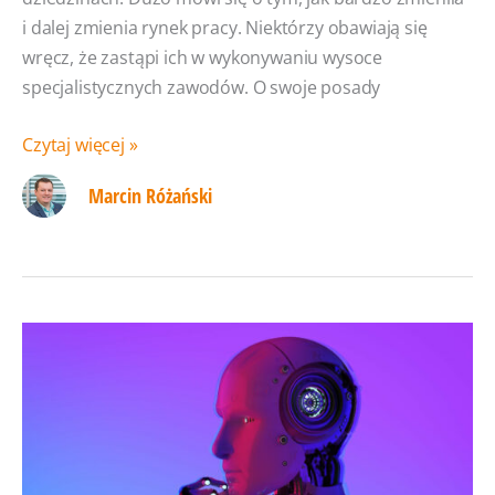
i dalej zmienia rynek pracy. Niektórzy obawiają się
wręcz, że zastąpi ich w wykonywaniu wysoce
specjalistycznych zawodów. O swoje posady
Czy sztuczna
Czytaj więcej »
inteligencja
Marcin Różański
zastąpi
programistów?
Kontrowersja
wokół
Github
Copilot