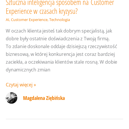
Sztuczna inteligencja sposobem na Customer
Experience w czasach kryzysu?
AI
,
Customer Experience
,
Technologia
W oczach klienta jesteś tak dobrym specjalistą, jak
dobre były ostatnie doświadczenia z Twoją firmą.
To zdanie doskonale oddaje dzisiejszą rzeczywistość
biznesową, w której konkurencja jest coraz bardziej
zaciekła, a oczekiwania klientów stale rosną. W dobie
dynamicznych zmian
Sztuczna
Czytaj więcej »
inteligencja
Magdalena Ziębińska
sposobem
na Customer
Experience
w czasach