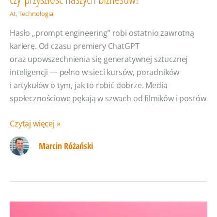
AI
,
Technologia
Hasło „prompt engineering” robi ostatnio zawrotną
karierę. Od czasu premiery ChatGPT
oraz upowszechnienia się generatywnej sztucznej
inteligencji — pełno w sieci kursów, poradników
i artykułów o tym, jak to robić dobrze. Media
społecznościowe pękają w szwach od filmików i postów
AI
Czytaj więcej »
Prompt
Marcin Różański
Engineering:
Rozdmuchany
buzzword
czy przyszłość
naszych
biznesów?