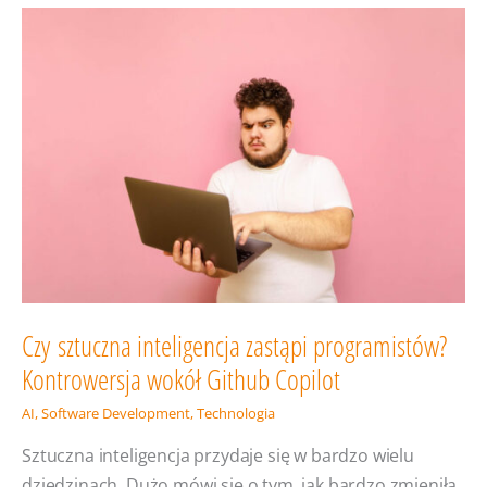
kryzysu?
Czy sztuczna inteligencja zastąpi programistów?
Kontrowersja wokół Github Copilot
AI
,
Software Development
,
Technologia
Sztuczna inteligencja przydaje się w bardzo wielu
dziedzinach. Dużo mówi się o tym, jak bardzo zmieniła