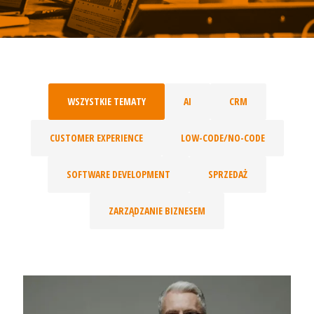
WSZYSTKIE TEMATY
AI
CRM
CUSTOMER EXPERIENCE
LOW-CODE/NO-CODE
SOFTWARE DEVELOPMENT
SPRZEDAŻ
ZARZĄDZANIE BIZNESEM