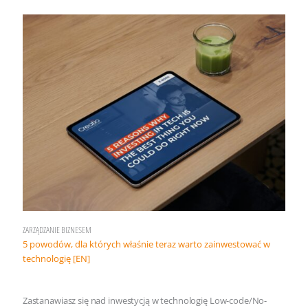
ZARZĄDZANIE BIZNESEM
5 powodów, dla których właśnie teraz warto zainwestować w
technologię [EN]
Zastanawiasz się nad inwestycją w technologię Low-code/No-