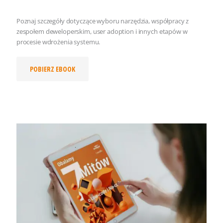
Poznaj szczegóły dotyczące wyboru narzędzia, współpracy z
zespołem deweloperskim, user adoption i innych etapów w
procesie wdrożenia systemu.
POBIERZ EBOOK