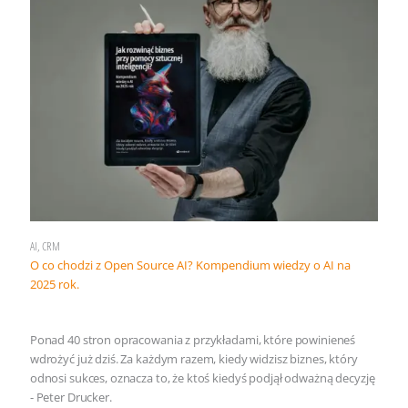
AI, CRM
O co chodzi z Open Source AI? Kompendium wiedzy o AI na
2025 rok.
Ponad 40 stron opracowania z przykładami, które powinieneś
wdrożyć już dziś. Za każdym razem, kiedy widzisz biznes, który
odnosi sukces, oznacza to, że ktoś kiedyś podjął odważną decyzję
- Peter Drucker.