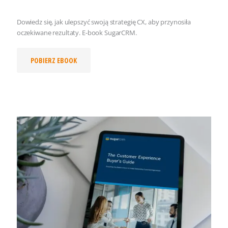
Dowiedz się, jak ulepszyć swoją strategię CX, aby przynosiła
oczekiwane rezultaty. E-book SugarCRM.
POBIERZ EBOOK