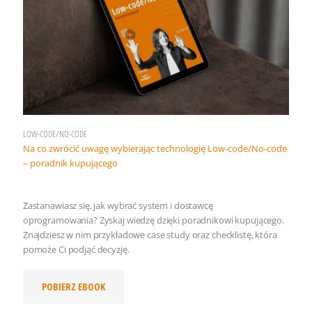
LOW-CODE/NO-CODE
Na co zwrócić uwagę wybierając technologię Low-code/No-code
– poradnik kupującego
Zastanawiasz się, jak wybrać system i dostawcę
oprogramowania? Zyskaj wiedzę dzięki poradnikowi kupującego.
Znajdziesz w nim przykładowe case study oraz checklistę, która
pomoże Ci podjąć decyzję.
POBIERZ EBOOK