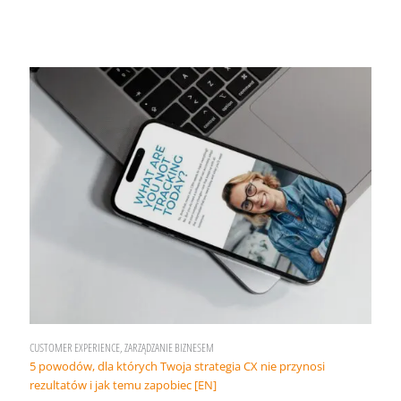
CUSTOMER EXPERIENCE, ZARZĄDZANIE BIZNESEM
5 powodów, dla których Twoja strategia CX nie przynosi
rezultatów i jak temu zapobiec [EN]