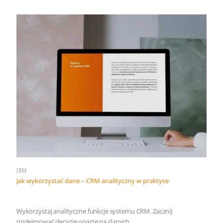
CRM
Jak wykorzystać dane – CRM analityczny w praktyce
Wykorzystaj analityczne funkcje systemu CRM. Zacznij
podejmować decyzje oparte na danych.