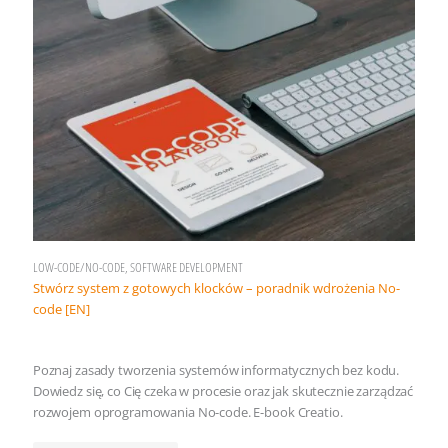
LOW-CODE/NO-CODE, SOFTWARE DEVELOPMENT
Stwórz system z gotowych klocków – poradnik wdrożenia No-
code [EN]
Poznaj zasady tworzenia systemów informatycznych bez kodu.
Dowiedz się, co Cię czeka w procesie oraz jak skutecznie zarządzać
rozwojem oprogramowania No-code. E-book Creatio.