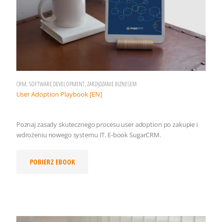
CRM, SOFTWARE DEVELOPMENT, ZARZĄDZANIE BIZNESEM
User Adoption Playbook [EN]
Poznaj zasady skutecznego procesu user adoption po zakupie i
wdrożeniu nowego systemu IT. E-book SugarCRM.
POBIERZ EBOOK