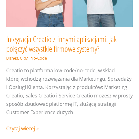
w 2025
Integracja Creatio z innymi aplikacjami. Jak
połączyć wszystkie firmowe systemy?
Biznes
,
CRM
,
No-Code
Creatio to platforma low-code/no-code, w skład
której wchodzą rozwiązania dla Marketingu, Sprzedaży
i Obsługi Klienta. Korzystając z produktów: Marketing
Creatio, Sales Creatio i Service Creatio możesz w prosty
sposób zbudować platformę IT, służącą strategii
Customer Experience dużych
Integracja
Czytaj więcej »
Creatio