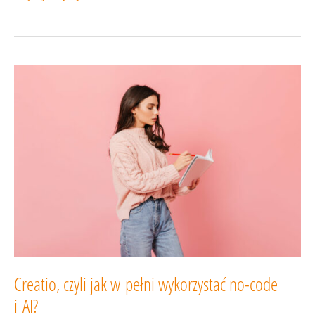
inteligencja
zmieni
obsługę
klienta…
i ten
proces
już
trwa
Creatio, czyli jak w pełni wykorzystać no-code
i AI?