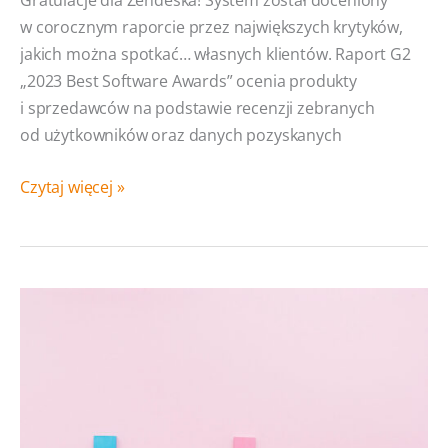
w corocznym raporcie przez największych krytyków,
jakich można spotkać… własnych klientów. Raport G2
„2023 Best Software Awards” ocenia produkty
i sprzedawców na podstawie recenzji zebranych
od użytkowników oraz danych pozyskanych
Zendesk
Czytaj więcej »
został
laureatem
corocznych
nagród
G2!
Wyniki
raportu