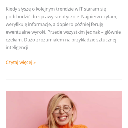
Kiedy słyszę o kolejnym trendzie w IT staram się
podchodzić do sprawy sceptycznie. Najpierw czytam,
weryfikuję informacje, a dopiero później feruję
ewentualne wyroki. Przede wszystkim jednak – głównie
czekam. Dużo zrozumiałem na przykładzie sztucznej
inteligencji
Low-
Czytaj więcej »
code/no-
code.
Czy tak wygląda
przyszłość
oprogramowania
dla
biznesu?