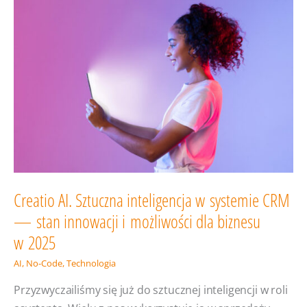
do poskładania
jak
z klocków
Creatio AI. Sztuczna inteligencja w systemie CRM
— stan innowacji i możliwości dla biznesu
w 2025
AI
,
No-Code
,
Technologia
Przyzwyczailiśmy się już do sztucznej inteligencji w roli