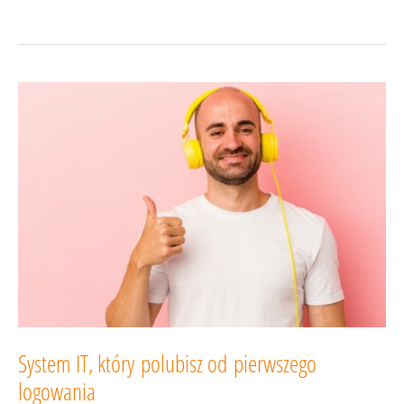
zmierzyć
Customer
Experience?
3
wskaźniki,
które
warto
obserwować
w CRM-
ie
System IT, który polubisz od pierwszego
logowania