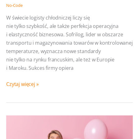
No-Code
W świecie logisty chłodniczej liczy się
nie tylko szybkość, ale także perfekcja operacyjna
i elastyczność biznesowa. Sofrilog, lider w obszarze
transportu i magazynowania towarów w kontrolowanej
temperaturze, wyznacza nowe standardy
nie tylko na rynku francuskim, ale też w Europie
i Maroku. Sukces firmy opiera
Creatio,
Czytaj więcej »
czyli
jak
w pełni
wykorzystać
no-
code