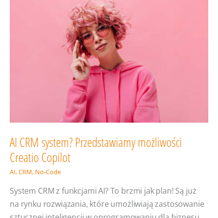
CRM
w kraju
nad Wisłą
AI CRM system? Przedstawiamy możliwości
Creatio Copilot
AI
,
CRM
,
No-Code
System CRM z funkcjami AI? To brzmi jak plan! Są już
na rynku rozwiązania, które umożliwiają zastosowanie
sztucznej inteligencji w oprogramowaniu dla biznesu.