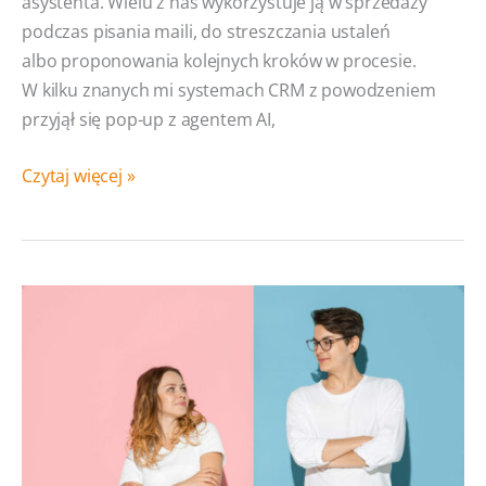
asystenta. Wielu z nas wykorzystuje ją w sprzedaży
podczas pisania maili, do streszczania ustaleń
albo proponowania kolejnych kroków w procesie.
W kilku znanych mi systemach CRM z powodzeniem
przyjął się pop-up z agentem AI,
Creatio
Czytaj więcej »
AI.
Sztuczna
inteligencja
w systemie
CRM
— stan
innowacji
i możliwości
dla
biznesu