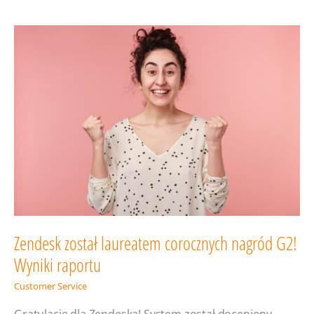
— jak
firmy
mogą
skorzystać
z tego
trendu?
Zendesk został laureatem corocznych nagród G2!
Wyniki raportu
Customer Service
Gratulacje dla Zendeska! System został doceniony