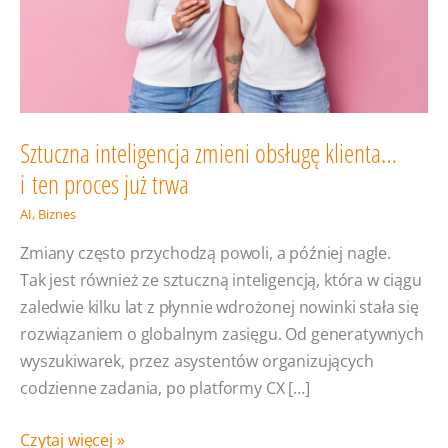
Sztuczna inteligencja zmieni obsługę klienta…
i ten proces już trwa
AI
,
Biznes
Zmiany często przychodzą powoli, a później nagle.
Tak jest również ze sztuczną inteligencją, która w ciągu
zaledwie kilku lat z płynnie wdrożonej nowinki stała się
rozwiązaniem o globalnym zasięgu. Od generatywnych
wyszukiwarek, przez asystentów organizujących
codzienne zadania, po platformy CX […]
Sztuczna
Czytaj więcej »