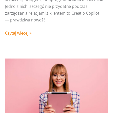
Jedno z nich, szczególnie przydatne podczas
zarządzania relacjami z klientem to Creatio Copilot
— prawdziwa nowość
AI
Czytaj więcej »
CRM
system?
Przedstawiamy
możliwości
Creatio
Copilot