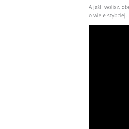
A jeśli wolisz, o
o wiele szybciej.