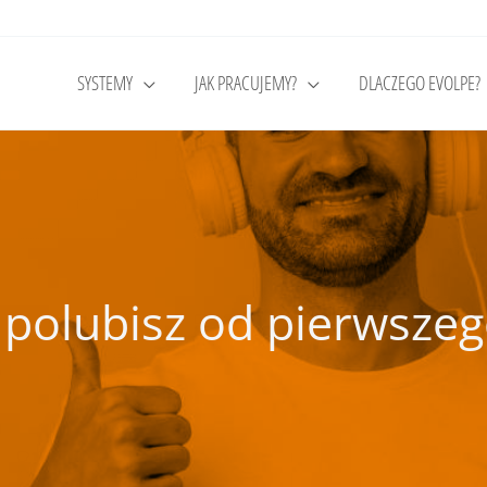
SYSTEMY
JAK PRACUJEMY?
DLACZEGO EVOLPE?
y polubisz od pierwsze