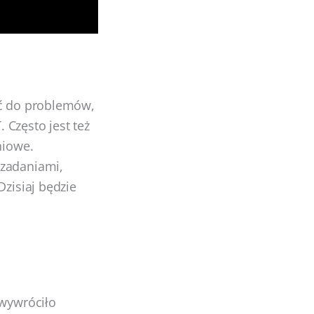
ić do problemów,
 Często jest też
niowe.
 zadaniami,
Dzisiaj będzie
 wywróciło