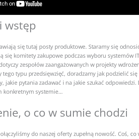
i wstęp
awiają się tutaj posty produktowe. Staramy się odnos
ją się komitety zakupowe podczas wyboru systemów IT.
dotyczy zespołów zaangażowanych w projekty wdroże
ego typu przedsięwzięć, doradzamy jak podzielić się
, jakie pytania zadawać i na jakie szukać odpowiedzi. 
m konkretnym systemie…
nie, o co w sumie chodzi
dołączyliśmy do naszej oferty zupełną nowość. Coś, co