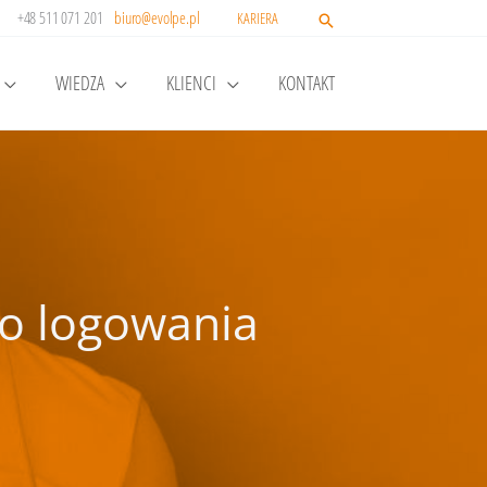
+48 511 071 201
biuro@evolpe.pl
KARIERA
WIEDZA
KLIENCI
KONTAKT
go logowania