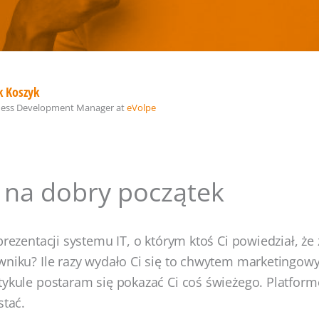
k Koszyk
ness Development Manager
at
eVolpe
 na dobry początek
prezentacji systemu IT, o którym ktoś Ci powiedział, że
wniku? Ile razy wydało Ci się to chwytem marketingow
tykule postaram się pokazać Ci coś świeżego. Platformę,
stać.