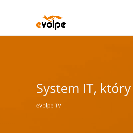
Przejdź
do
treści
System IT, któr
eVolpe TV