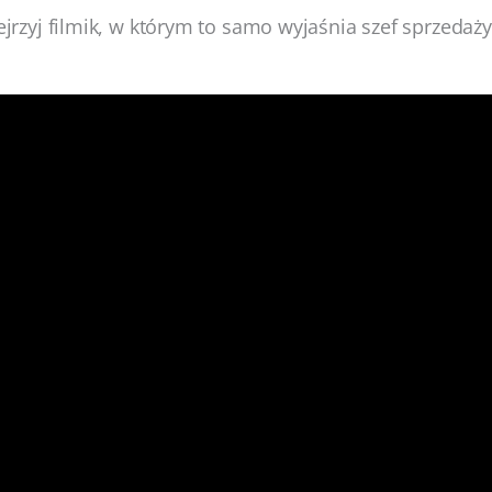
bejrzyj filmik, w którym to samo wyjaśnia szef sprzedaż