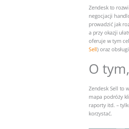
Zendesk to rozwi
negocjacji handl
prowadzić jak ro
a przy okazji uł
oferuje w tym ce
Sell
) oraz obsługi
O tym,
Zendesk Sell to 
mapa podróży kli
raporty itd. – ty
korzystać.