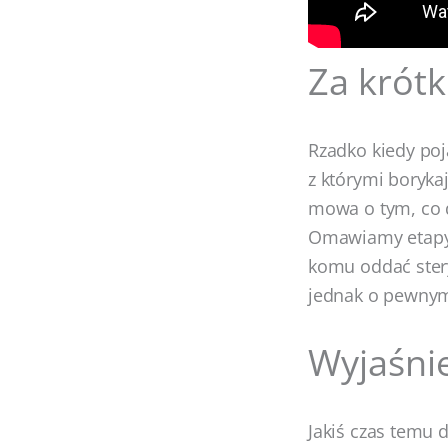
Za krótk
Rzadko kiedy poj
z którymi boryka
mowa o tym, co 
Omawiamy etapy t
komu oddać stery
jednak o pewny
Wyjaśnie
Jakiś czas temu 