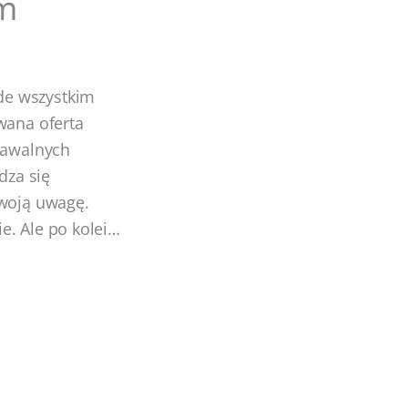
em
de wszystkim
wana oferta
znawalnych
dza się
Twoją uwagę.
e. Ale po kolei…