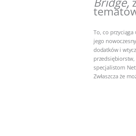
Bridge,
temató
To, co przyciąg
jego nowoczesny 
dodatków i wtycz
przedsiębiorstw,
specjalistom Net
Zwłaszcza że moż