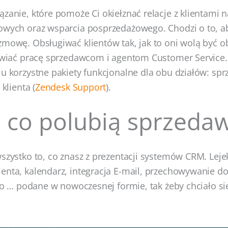
ązanie, które pomoże Ci okiełznać relacje z klientami n
owych oraz wsparcia posprzedażowego. Chodzi o to, ab
zmowę. Obsługiwać klientów tak, jak to oni wolą być o
atwiać pracę sprzedawcom i agentom Customer Service
lu korzystne pakiety funkcjonalne dla obu działów: spr
 klienta (
Zendesk Support
).
 co polubią sprzeda
wszystko to, co znasz z prezentacji systemów CRM. Leje
enta, kalendarz, integracja E-mail, przechowywanie 
lko … podane w nowoczesnej formie, tak żeby chciało si