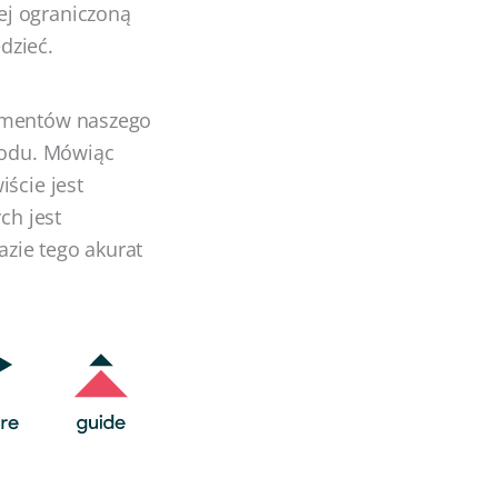
ej ograniczoną
dzieć.
lementów naszego
 kodu. Mówiąc
ście jest
ch jest
zie tego akurat