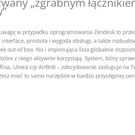
zwany „zgrabnym łączniki
w”
a uwagę w przypadku oprogramowania Zendesk to prze
interface, prostota i wygoda obsługi, a także rozbudo
ek out-of box. No i imponująca lista globalnie rozpo
 które z niego aktywnie korzystają. System, który spraw
flixa, Ubera czy AirBnB – zdecydowanie zasługuje na 
esz mieć to samo narzędzie w bardzo przystępnej ceni