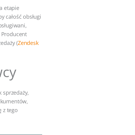
a etapie
y całość obsługi
bsługiwani,
. Producent
zedaży (
Zendesk
wcy
k sprzedaży,
dokumentów,
ę z tego