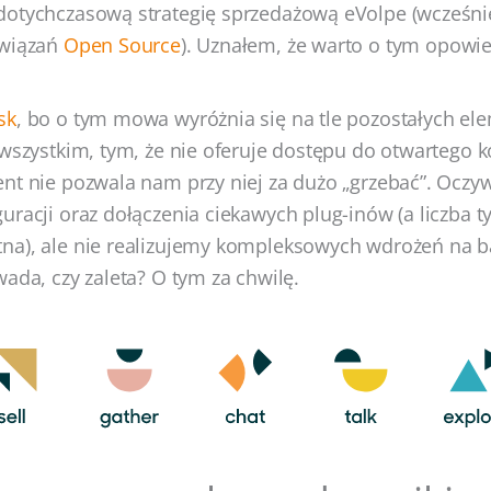
dotychczasową strategię sprzedażową eVolpe (wcześni
związań
Open Source
). Uznałem, że warto o tym opowie
sk
, bo o tym mowa wyróżnia się na tle pozostałych e
 wszystkim, tym, że nie oferuje dostępu do otwartego
nt nie pozwala nam przy niej za dużo „grzebać”. Oczywi
uracji oraz dołączenia ciekawych plug-inów (a liczba ty
a), ale nie realizujemy kompleksowych wdrożeń na ba
wada, czy zaleta? O tym za chwilę.