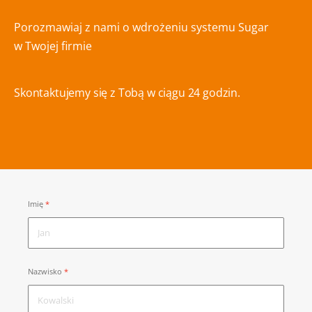
Porozmawiaj z nami o wdrożeniu systemu Sugar
w Twojej firmie
Skontaktujemy się z Tobą w ciągu 24 godzin.
Imię
Nazwisko