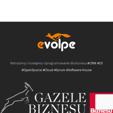
Wdrażamy i rozwijamy oprogramowanie dla biznesu
#CRM #CX
#OpenSource #Cloud #Scrum #Software House