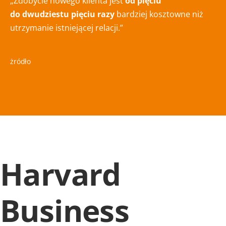
„Zdobycie nowego klienta jest
od pięciu
do dwudziestu pięciu
razy
bardziej kosztowne niż
utrzymanie istniejącej relacji.”
żródło
Harvard
Business