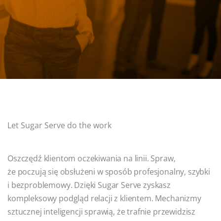
Let Sugar Serve do the work
Oszczędź klientom oczekiwania na linii. Spraw,
że poczują się obsłużeni w sposób profesjonalny, szybki
i bezproblemowy. Dzięki Sugar Serve zyskasz
kompleksowy podgląd relacji z klientem. Mechanizmy
sztucznej inteligencji sprawią, że trafnie przewidzisz