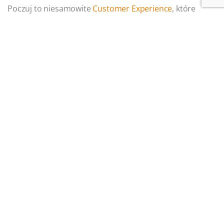
Poczuj to niesamowite
Customer Experience
, które
przekonało już do siebie ponad 1 500 000 użytkowników
na całym świecie!
Funkcjonalny i mobilny
Sugar jest dostępny jako aplikacja webowa,
z której można korzystać z dowolnego urządzenia.
Posiada również
aplikację mobilną
do wykorzystania
na tabletach i telefonach komórkowych.