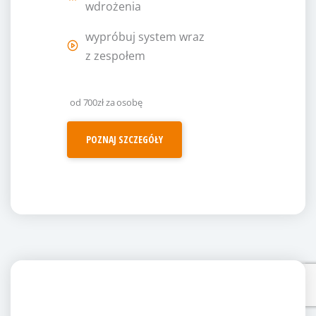
wdrożenia
wypróbuj system wraz
z zespołem
od 700zł za osobę
POZNAJ SZCZEGÓŁY