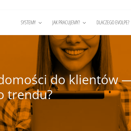
SYSTEMY
JAK PRACUJEMY?
DLACZEGO EVOLPE?
domości do klientów —
o trendu?