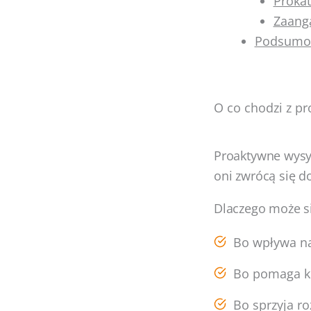
Proka
Zaang
Podsumo
O co chodzi z 
Proaktywne wysy
oni zwrócą się do
Dlaczego może si
Bo wpływa na
Bo pomaga ko
Bo sprzyja r