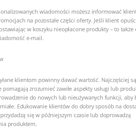
onalizowanych wiadomości możesz informować klientó
mocjach na pozostałe części oferty. Jeśli klient opuśc
ostawiając w koszyku nieopłacone produkty – to takż
iadomość e-mail.
ów
łane klientom powinny dawać wartość. Najczęściej są 
e pomagają zrozumieć zawiłe aspekty usługi lub prod
owadzenie do nowych lub nieużywanych funkcji, aby b
umiałe. Edukowanie klientów do dobry sposób na dost
e przydadzą się w późniejszym czasie lub doprowadzą
nia produktem.