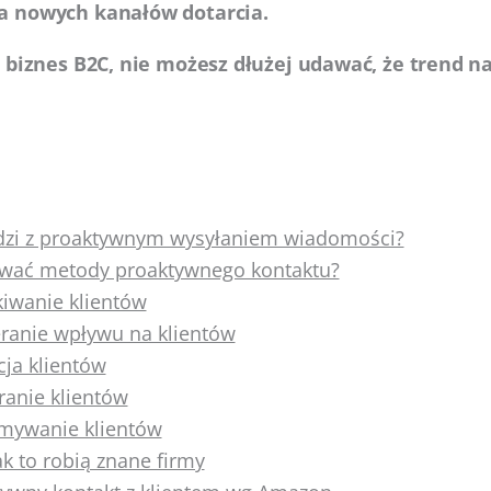
a nowych kanałów dotarcia.
z biznes B2C, nie możesz dłużej udawać, że trend 
dzi z proaktywnym wysyłaniem wiadomości?
ywać metody proaktywnego kontaktu?
iwanie klientów
ranie wpływu na klientów
ja klientów
anie klientów
ymywanie klientów
ak to robią znane firmy