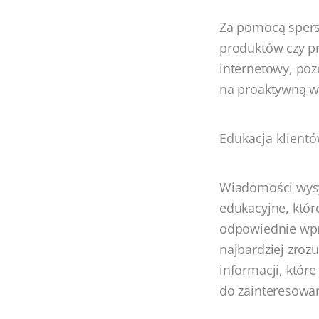
Za pomocą spers
produktów czy pro
internetowy, poz
na proaktywną w
Edukacja klient
Wiadomości wysy
edukacyjne, któr
odpowiednie wpr
najbardziej zroz
informacji, któr
do zainteresowa