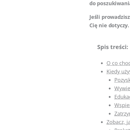
do poszukiwani
Jeśli prowadzis
Cię nie dotyczy.
Spis treści:
O co cho
Kiedy uż
Pozysk
Wywie
Edukac
Wspier
Zatrz
Zobacz, j