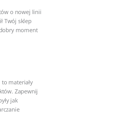
w o nowej linii
ił Twój sklep
e dobry moment
to materiały
uktów. Zapewnij
yły jak
arczanie