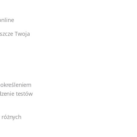
online
jeszcze Twoja
 określeniem
dzenie testów
 różnych