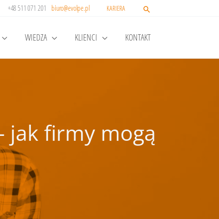
+48 511 071 201
biuro@evolpe.pl
KARIERA
WIEDZA
KLIENCI
KONTAKT
 jak firmy mogą