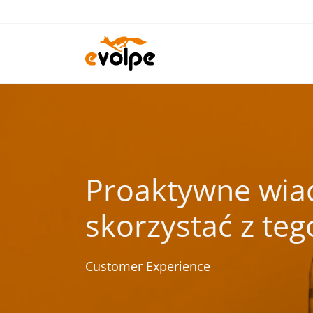
Przejdź
do
treści
Proaktywne wia
skorzystać z teg
Customer Experience