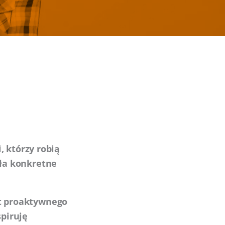
, którzy robią
iła konkretne
at proaktywnego
spiruję