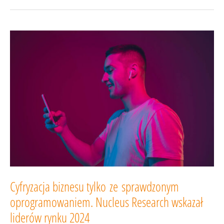
Source
czy dedyk?
Przewodnik
po korzyściach
i powodach,
dla
których warto
wybrać
otwarty
system
Customer
Relationship
Management
Cyfryzacja biznesu tylko ze sprawdzonym
oprogramowaniem. Nucleus Research wskazał
liderów rynku 2024