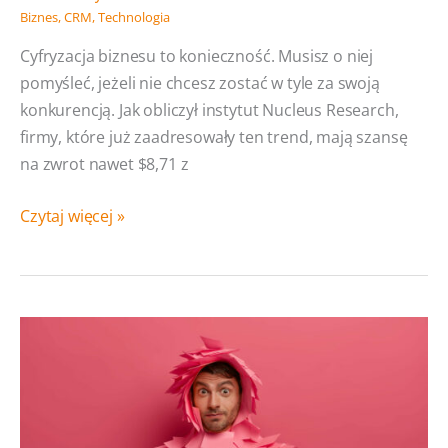
Biznes
,
CRM
,
Technologia
Cyfryzacja biznesu to konieczność. Musisz o niej
pomyśleć, jeżeli nie chcesz zostać w tyle za swoją
konkurencją. Jak obliczył instytut Nucleus Research,
firmy, które już zaadresowały ten trend, mają szansę
na zwrot nawet $8,71 z
Cyfryzacja
Czytaj więcej »
biznesu
tylko ze sprawdzonym
oprogramowaniem.
Nucleus
Research
wskazał
liderów
rynku