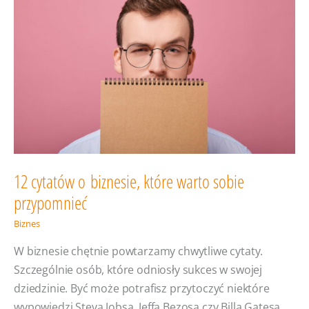
możliwości
wdrożonego
narzędzia?
12 cytatów o biznesie, które warto sobie
przypomnieć
Biznes
W biznesie chętnie powtarzamy chwytliwe cytaty.
Szczególnie osób, które odniosły sukces w swojej
dziedzinie. Być może potrafisz przytoczyć niektóre
wypowiedzi Steva Jobsa, Jeffa Bezosa czy Billa Gatesa.