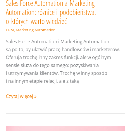
Sales Force Automation a Marketing
Automation: różnice i podobieństwa,
o których warto wiedzieć
CRM
,
Marketing Automation
Sales Force Automation i Marketing Automation
są po to, by ułatwić pracę handlowców i marketerów.
Oferują trochę inny zakres funkcji, ale w ogólnym
sensie służą do tego samego: pozyskiwania
i utrzymywania klientów. Trochę w inny sposób
i na innym etapie relacji, ale z taką
Sales
Czytaj więcej »
Force
Automation
a Marketing
Automation: