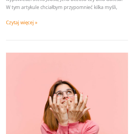
W tym artykule chciałbym przypomnieć kilka myśli,
12
Czytaj więcej »
cytatów
o biznesie,
które
warto
sobie
przypomnieć