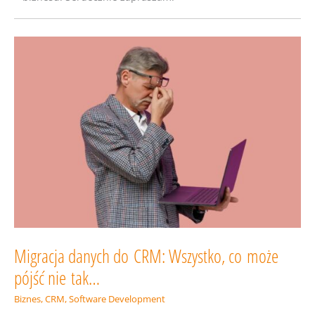
Migracja danych do CRM: Wszystko, co może
pójść nie tak…
Biznes
,
CRM
,
Software Development