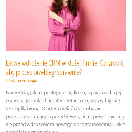
firmy?
Zendesk
AI
w akcji
Łatwe wdrożenie CRM w dużej firmie: Co zrobić,
aby proces przebiegł sprawnie?
CRM
,
Technologia
Narzędzia, jakimi posługuje się firma, są ważne dla jej
rozwoju. Jednak ich implementacja często wydaje się
skomplikowana. Dlatego niektórzy, z obawy
przed absorbującym przedsięwzięciem, powstrzymują
się przed wdrożeniem nowego oprogramowania. Takie