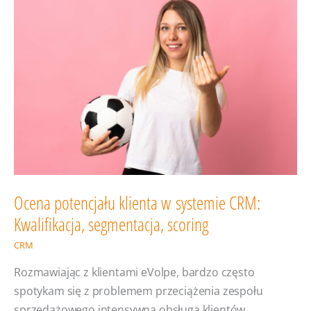
to najbardziej
ryzykowne
zdanie
w biznesie?
Ocena potencjału klienta w systemie CRM:
Kwalifikacja, segmentacja, scoring
CRM
Rozmawiając z klientami eVolpe, bardzo często
spotykam się z problemem przeciążenia zespołu
sprzedażowego intensywną obsługą klientów,