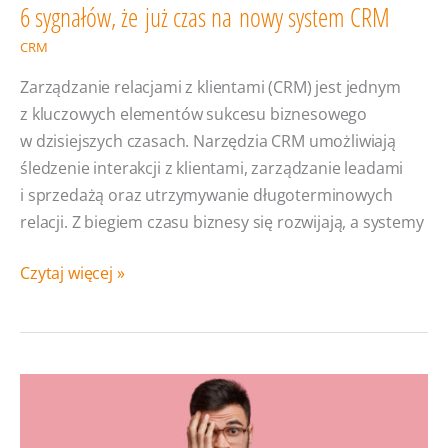
6 sygnałów, że już czas na nowy system CRM
CRM
Zarządzanie relacjami z klientami (CRM) jest jednym
z kluczowych elementów sukcesu biznesowego
w dzisiejszych czasach. Narzędzia CRM umożliwiają
śledzenie interakcji z klientami, zarządzanie leadami
i sprzedażą oraz utrzymywanie długoterminowych
relacji. Z biegiem czasu biznesy się rozwijają, a systemy
6
Czytaj więcej »
sygnałów,
że już
czas
na nowy
system
CRM