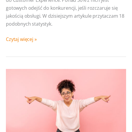
gotowych odejść do konkurencji, jeśli rozczaruje się
jakością obsługi. W dzisiejszym artykule przytaczam 18
podobnych statystyk.
18
Czytaj więcej »
statystyk
o Customer
Experience,
które
warto
znać