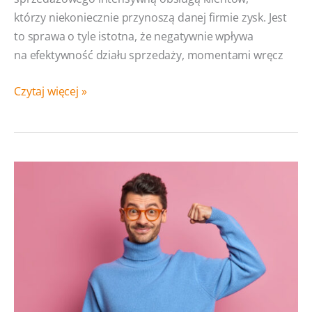
którzy niekoniecznie przynoszą danej firmie zysk. Jest
to sprawa o tyle istotna, że negatywnie wpływa
na efektywność działu sprzedaży, momentami wręcz
Ocena
Czytaj więcej »
potencjału
klienta
w systemie
CRM:
Kwalifikacja,
segmentacja,
scoring