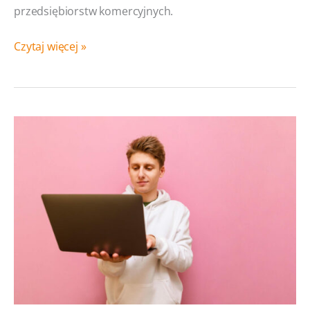
przedsiębiorstw komercyjnych.
System
Czytaj więcej »
CRM
dla
organizacji
pozarządowych
— na co zwrócić
uwagę?