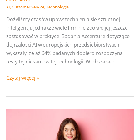
AI
,
Customer Service
,
Technologia
Dożyliśmy czasów upowszechnienia się sztucznej
inteligencji. Jednakże wiele firm nie zdołało jej jeszcze
zastosować w praktyce. Badania Accenture dotyczące
dojrzałości AI w europejskich przedsiębiorstwach
wykazały, że aż 64% badanych dopiero rozpoczyna
testy tej niesamowitej technologii. W obszarach
Jak
Czytaj więcej »
sztuczna
inteligencja
pomaga
obsługiwać
klientów
i wspiera
pracowników