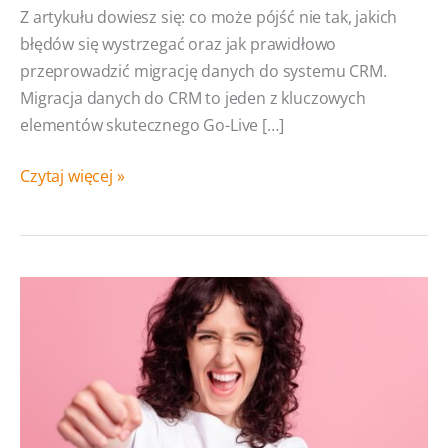
Z artykułu dowiesz się: co może pójść nie tak, jakich
błędów się wystrzegać oraz jak prawidłowo
przeprowadzić migrację danych do systemu CRM.
Migracja danych do CRM to jeden z kluczowych
elementów skutecznego Go-Live […]
Migracja
Czytaj więcej »
danych
do CRM:
Wszystko,
co może
pójść
nie tak…