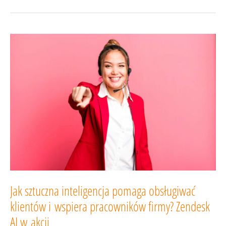
który zbiera
najlepsze
oceny
użytkowników.
Zendesk
liderem
na platformie
G2!
Jak sztuczna inteligencja pomaga obsługiwać
klientów i wspiera pracowników firmy? Zendesk
AI w akcji