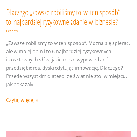
Dlaczego „zawsze robiliśmy to w ten sposób”
to najbardziej ryzykowne zdanie w biznesie?
Biznes
„Zawsze robiliśmy to w ten sposób”. Można się spierać,
ale w mojej opinii to 6 najbardziej ryzykownych
i kosztownych słów, jakie może wypowiedzieć
przedsiębiorca, dyskredytując innowację. Dlaczego?
Przede wszystkim dlatego, że świat nie stoi w miejscu.
Jak pokazały
Dlaczego
Czytaj więcej »
„zawsze
robiliśmy
to w ten
sposób”