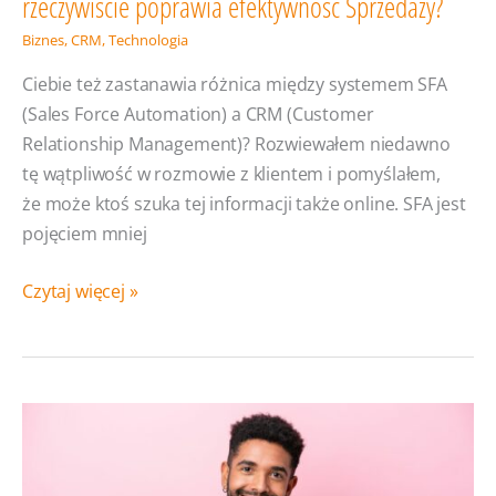
rzeczywiście poprawia efektywność Sprzedaży?
Biznes
,
CRM
,
Technologia
Ciebie też zastanawia różnica między systemem SFA
(Sales Force Automation) a CRM (Customer
Relationship Management)? Rozwiewałem niedawno
tę wątpliwość w rozmowie z klientem i pomyślałem,
że może ktoś szuka tej informacji także online. SFA jest
pojęciem mniej
System
Czytaj więcej »
SFA
czy CRM?
Które
narzędzie
rzeczywiście
poprawia