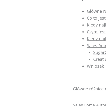
Główne r
Co to jes
Kiedy naj
Czym jest
Kiedy naj
Sales Aut
Sugar
Creati
Wniosek
Główne różnice 
Sales Force Auto