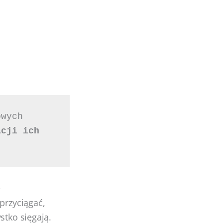
wych 
cji ich 
e
przyciągać,
stko sięgają.