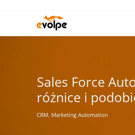
Przejdź
do
treści
Sales Force Aut
różnice i podob
CRM
,
Marketing Automation