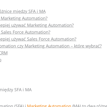
óżnice między SFA i MA
t Marketing Automation?
lepiej używać Marketing Automation?
 Sales Force Automation?
lepiej używać Sales Force Automation?
omation czy Marketing Automation – które wybrać?
CRM
o
między SFA i MA
mation (SFA) i
Marketing Automation
(MA) to dwa różne