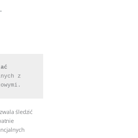
ać 
nych z 
gowymi. 
zwala śledzić
watnie
encjalnych