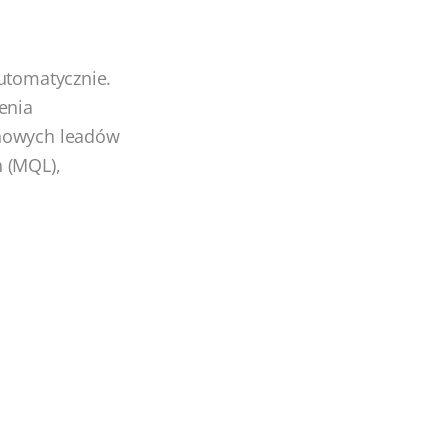
automatycznie.
enia
 nowych leadów
 (MQL),