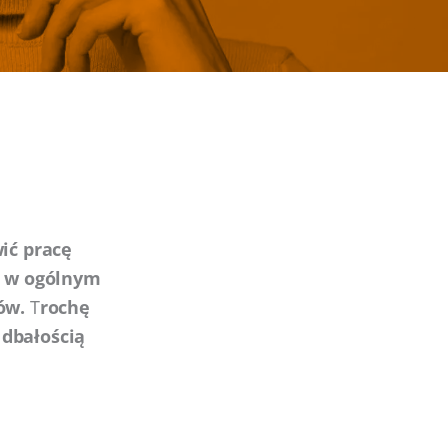
ić pracę
e w ogólnym
ów.
T
rochę
 dbałością