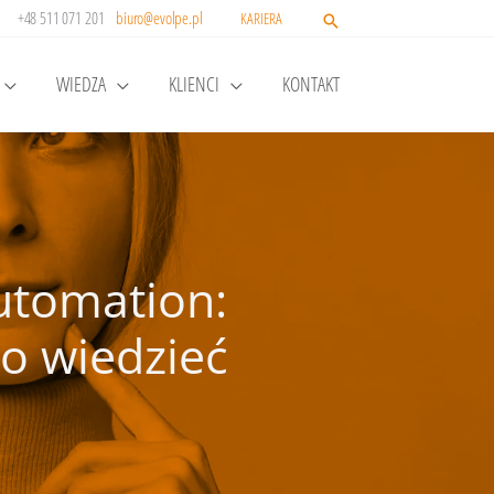
+48 511 071 201
biuro@evolpe.pl
KARIERA
WIEDZA
KLIENCI
KONTAKT
utomation:
to wiedzieć