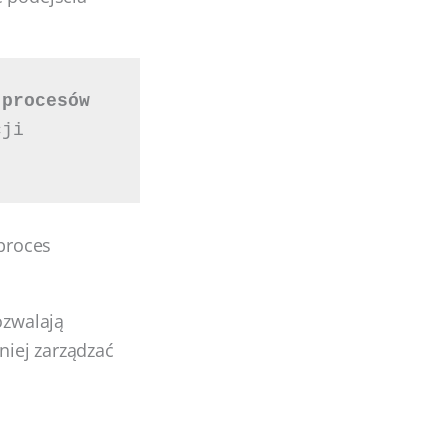
procesów 
 a Marketing Automation na automatyzacji 
proces
ozwalają
iej zarządzać