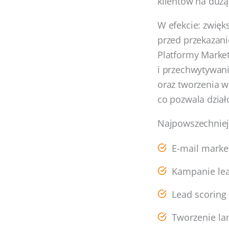
klientów na dużą
W efekcie: zwięk
przed przekazani
Platformy Market
i przechwytywan
oraz tworzenia w
co pozwala dzia
Najpowszechniej
E-mail marke
Kampanie lea
Lead scoring
Tworzenie la