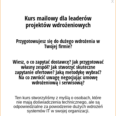
2. Trzymaj rękę na pulsie
Być może zetknąłeś się już z koncepcją Nassima Taleba
na
„antykruchość”
biznesu. Nie zaskoczy Cię wtedy
stwierdzenie, iż o jego sile świadczy
umiejętność
reagowania na niespodziewane sytuacje
. W branży
TSL czy automotive to w zasadzie normalka.
Twoim czarnym łabędziem wcale nie musi być kolejna
pandemia niebezpiecznej choroby, „wystarczą”:
nagłe zmiany w przepisach o transporcie, ruchu
drogowym czy ochronie środowiska
nowe podatki lub cła na pojazdy
spalinowe/elektryczne
uzasadniony politycznie zakaz importu