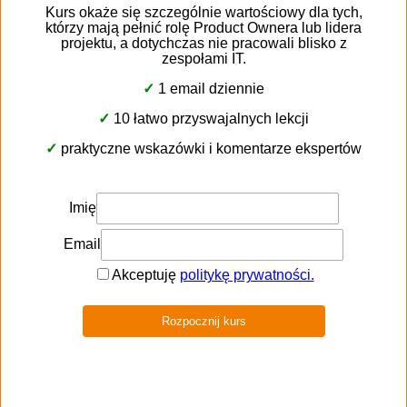
samochodów z konkretnego kraju
załamanie na rynku surówców, np. litu, kobaltu lub
niklu, powodujący wzrost cen baterii
i akumulatorów
zmiana trendów konsumenckich np. wzrost
popularności car-sharingu czy wynajmu
długoterminowego i subskrypcji
przełom w technologii jazdy autonomicznej –
gwałtowne wyparcie tradycyjnych aut
przez pojazdy autonomiczne
problemy z bezpieczeństwem, np. wykrycie
poważnej usterki w układzie hamulcowym
pojazdów konkretnej marki