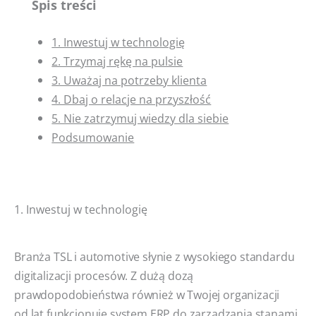
Spis treści
1. Inwestuj w technologię
2. Trzymaj rękę na pulsie
3. Uważaj na potrzeby klienta
4. Dbaj o relacje na przyszłość
5. Nie zatrzymuj wiedzy dla siebie
Podsumowanie
1. Inwestuj w technologię
Branża TSL i automotive słynie z wysokiego standardu
digitalizacji procesów. Z dużą dozą
prawdopodobieństwa również w Twojej organizacji
od lat funkcjonuje system ERP do zarządzania stanami