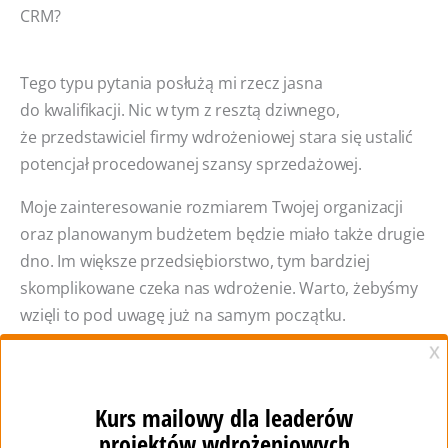
CRM?
Tego typu pytania posłużą mi rzecz jasna
do kwalifikacji. Nic w tym z resztą dziwnego,
że przedstawiciel firmy wdrożeniowej stara się ustalić
potencjał procedowanej szansy sprzedażowej.
Moje zainteresowanie rozmiarem Twojej organizacji
oraz planowanym budżetem będzie miało także drugie
dno. Im większe przedsiębiorstwo, tym bardziej
skomplikowane czeka nas wdrożenie. Warto, żebyśmy
wzięli to pod uwagę już na samym początku.
Informacja na ten temat wpłynie bowiem
na oszacowanie zasobów potrzebnych przy projekcie.
Żeby efektywnie zarządzać zajętością programistów –
potrzebuję ustalić, z czym będziemy się rzeczywiście