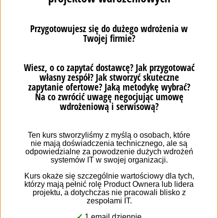
mierzyć. To także w Twoim interesie, abyśmy
zarezerwowali dla Ciebie odpowiednio liczny zespół.
Wskazówka #5: po tym jak udzielisz odpowiedzi
na pytanie o rozmiar Twojego przedsiębiorstwa,
dopytaj czy firma, z którą rozmawiasz, jest w stanie
podjąć się takiego wyzwania.
Zainteresuj się,
czy dysponują odpowiednio licznym zespołem
programistów. Doświadczony partner wdrożeniowy
na pewno prowadzi ewidencję zaangażowania
projektowego poszczególnych osób.
Wskazówka #6:
współpracuj z ludźmi,
którzy dociekają, z jak dużym projektem będą
musieli się zmierzyć.
Unikniesz opóźnień
spowodowanych brakiem sił przerobowych
we wskazanym terminie.