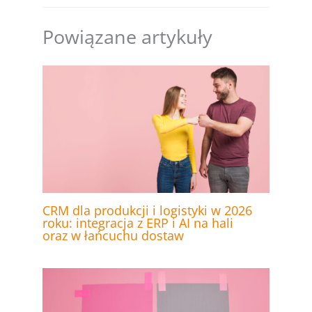
Powiązane artykuły
CRM dla produkcji i logistyki w 2026
roku: integracja z ERP i AI na hali
oraz w łańcuchu dostaw