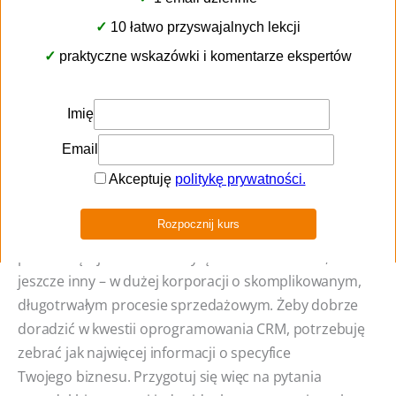
#7 W jakim modelu prowadzisz swoją działalność?
#8 Jak oceniasz skomplikowanie Twojego procesu
sprzedażowego?
#9 Jakie są Twoje potrzeby i oczekiwania wobec
systemu CRM?
Innego typu system przyda się w organizacji
prowadzącej działalność wyłącznie w Internecie,
jeszcze inny – w dużej korporacji o skomplikowanym,
długotrwałym procesie sprzedażowym. Żeby dobrze
doradzić w kwestii oprogramowania CRM, potrzebuję
zebrać jak najwięcej informacji o specyfice
Twojego biznesu. Przygotuj się więc na pytania