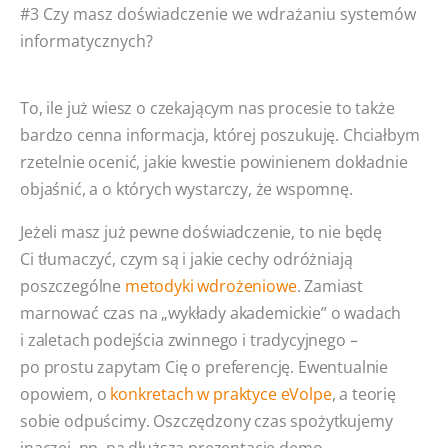
#3 Czy masz doświadczenie we wdrażaniu systemów
informatycznych?
To, ile już wiesz o czekającym nas procesie to także
bardzo cenna informacja, której poszukuję. Chciałbym
rzetelnie ocenić, jakie kwestie powinienem dokładnie
objaśnić, a o których wystarczy, że wspomnę.
Jeżeli masz już pewne doświadczenie, to nie będę
Ci tłumaczyć, czym są i jakie cechy odróżniają
poszczególne
metodyki wdrożeniowe
. Zamiast
marnować czas na „wykłady akademickie” o wadach
i zaletach podejścia zwinnego i tradycyjnego –
po prostu zapytam Cię o preferencję. Ewentualnie
opowiem, o
konkretach w praktyce eVolpe
, a teorię
sobie odpuścimy. Oszczędzony czas spożytkujemy
inaczej, np. na dłuższą prezentację demo