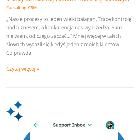
Consulting
,
CRM
„Nasze procesy to jeden wielki bałagan. Tracę kontrolę
nad biznesem, a konkurencja nas wyprzedza. Sam
nie wiem, od czego zacząć…” Mniej więcej w takich
słowach wyraził się kiedyś jeden z moich klientów.
Co prawda
7
Czytaj więcej »
sygnałów,
że Twoja
firma
pilnie
potrzebuje
analizy
biznesowej
(Ostatni