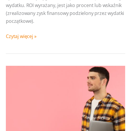
wydatku. ROI wyrażany, jest jako procent lub wskaźnik
(zrealizowany zysk finansowy podzielony przez wydatki
początkowe).
Return
Czytaj więcej »
on
investment
(ROI,
Zwrot
z
inwestycji)