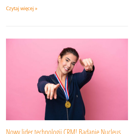
HubSpot
Czytaj więcej »
Nowy lider technologii CRM! Badanie Nucleus