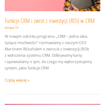
Funkcje CRM i zwrot z inwestycji (ROI) w CRM
eVolpe TV
W nowym odcinku programu „CRM – jedna idea,
tysiące możliwości” rozmawiamy z naszym CEO
Marcinem Różańskim o zwrocie z inwestycji (ROI)
z wdrożenia systemu CRM. Odkrywamy karty
i opowiadamy o tym, do czego my wykorzystujemy
system, jakie funkcje CRM
Funkcje
Czytaj więcej »
CRM
i zwrot
z inwestycji