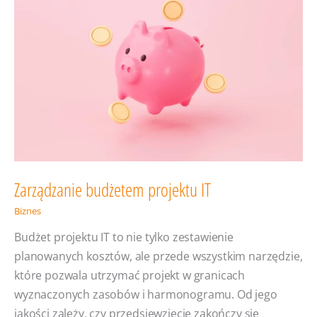
–
generując
8
mln
dolarów
przychodów
i 4200%
zwrotu
z inwestycji
Zarządzanie budżetem projektu IT
Biznes
Budżet projektu IT to nie tylko zestawienie
planowanych kosztów, ale przede wszystkim narzędzie,
które pozwala utrzymać projekt w granicach
wyznaczonych zasobów i harmonogramu. Od jego
jakości zależy, czy przedsięwzięcie zakończy się