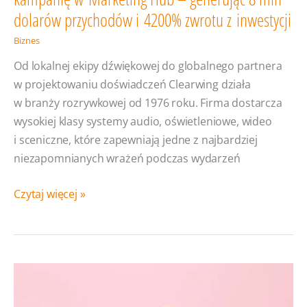
dolarów przychodów i 4200% zwrotu z inwestycji
Biznes
Od lokalnej ekipy dźwiękowej do globalnego partnera
w projektowaniu doświadczeń Clearwing działa
w branży rozrywkowej od 1976 roku. Firma dostarcza
wysokiej klasy systemy audio, oświetleniowe, wideo
i sceniczne, które zapewniają jedne z najbardziej
niezapomnianych wrażeń podczas wydarzeń
Jak
Czytaj więcej »
Clearwing
przeprowadziło
kompleksową
kampanię
w Marketing
Hub