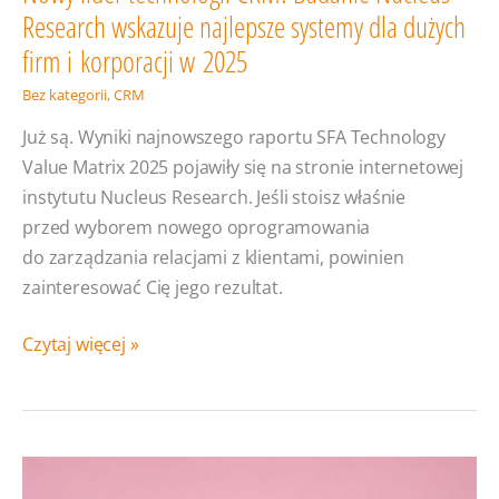
Research wskazuje najlepsze systemy dla dużych
firm i korporacji w 2025
Bez kategorii
,
CRM
Już są. Wyniki najnowszego raportu SFA Technology
Value Matrix 2025 pojawiły się na stronie internetowej
instytutu Nucleus Research. Jeśli stoisz właśnie
przed wyborem nowego oprogramowania
do zarządzania relacjami z klientami, powinien
zainteresować Cię jego rezultat.
Nowy
Czytaj więcej »
lider
technologii
CRM!
Badanie
Nucleus