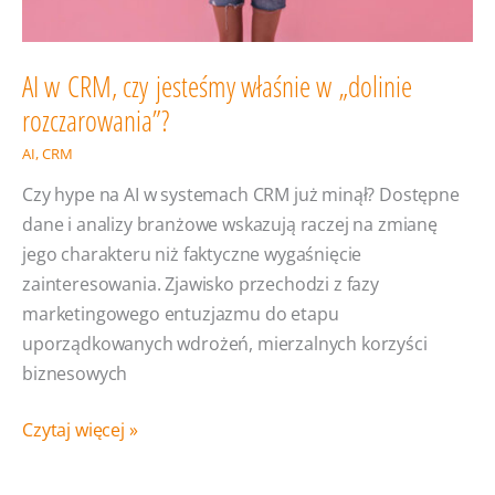
AI w CRM, czy jesteśmy właśnie w „dolinie
rozczarowania”?
AI
,
CRM
Czy hype na AI w systemach CRM już minął? Dostępne
dane i analizy branżowe wskazują raczej na zmianę
jego charakteru niż faktyczne wygaśnięcie
zainteresowania. Zjawisko przechodzi z fazy
marketingowego entuzjazmu do etapu
uporządkowanych wdrożeń, mierzalnych korzyści
biznesowych
AI
Czytaj więcej »
w CRM,
czy jesteśmy