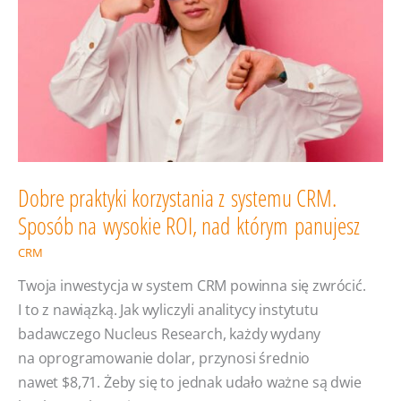
Dobre praktyki korzystania z systemu CRM.
Sposób na wysokie ROI, nad którym panujesz
CRM
Twoja inwestycja w system CRM powinna się zwrócić.
I to z nawiązką. Jak wyliczyli analitycy instytutu
badawczego Nucleus Research, każdy wydany
na oprogramowanie dolar, przynosi średnio
nawet $8,71. Żeby się to jednak udało ważne są dwie