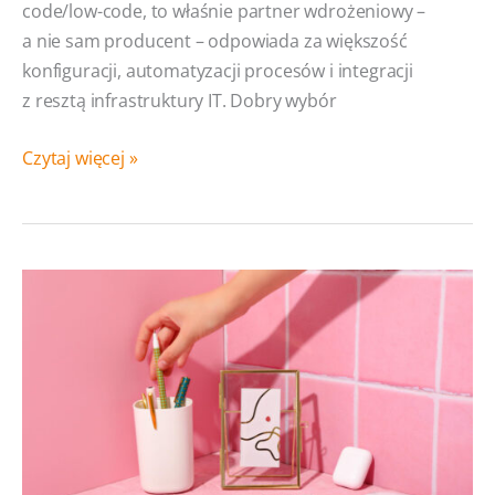
code/low-code, to właśnie partner wdrożeniowy –
a nie sam producent – odpowiada za większość
konfiguracji, automatyzacji procesów i integracji
z resztą infrastruktury IT. Dobry wybór
Jak
Czytaj więcej »
wybrać
partnera
wdrożeniowego
Creatio?
Na co zwrócić
uwagę