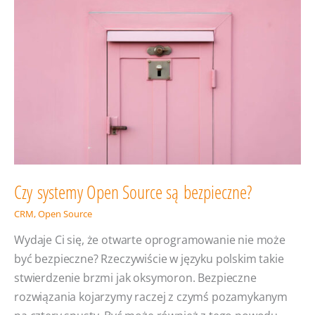
Research
wskazuje
najlepsze
systemy
dla
dużych
firm
i korporacji
w 2025
Czy systemy Open Source są bezpieczne?
CRM
,
Open Source
Wydaje Ci się, że otwarte oprogramowanie nie może
być bezpieczne? Rzeczywiście w języku polskim takie
stwierdzenie brzmi jak oksymoron. Bezpieczne
rozwiązania kojarzymy raczej z czymś pozamykanym