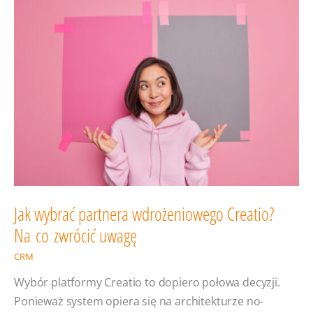
(ROI)
w CRM
Jak wybrać partnera wdrożeniowego Creatio?
Na co zwrócić uwagę
CRM
Wybór platformy Creatio to dopiero połowa decyzji.
Ponieważ system opiera się na architekturze no-