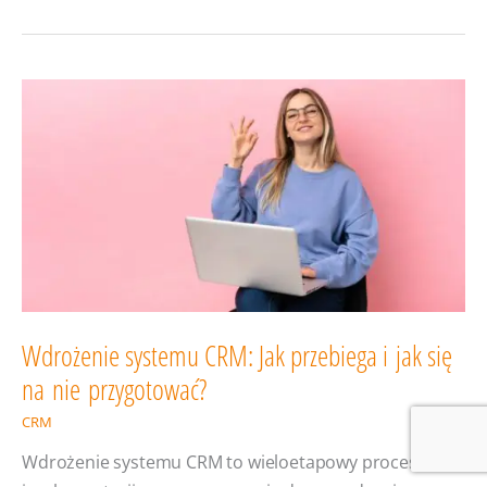
Management
(CRM)
Wdrożenie systemu CRM: Jak przebiega i jak się
na nie przygotować?
CRM
Wdrożenie systemu CRM to wieloetapowy proces