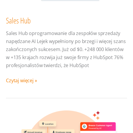
Sales Hub
Sales Hub oprogramowanie dla zespołów sprzedaży
napędzane AI Lejek wypełniony po brzegi i więcej szans
zakończonych sukcesem. Już od $0. +248 000 klientów
w +135 krajach rozwija już swoje firmy z HubSpot 76%
profesjonalistów twierdzi, że HubSpot
Sales
Czytaj więcej »
Hub