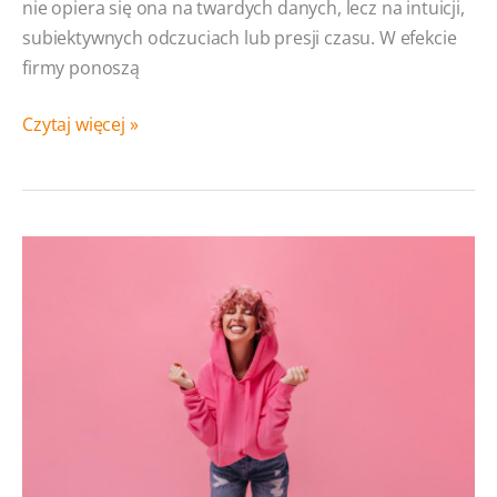
nie opiera się ona na twardych danych, lecz na intuicji,
subiektywnych odczuciach lub presji czasu. W efekcie
firmy ponoszą
Case
Czytaj więcej »
study
dla
Zarządu
–
jak
PM może
“sprzedać”
wybranego
dostawcę
i system