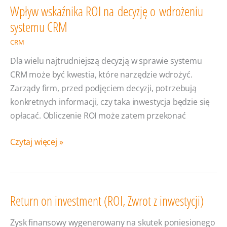
Wpływ wskaźnika ROI na decyzję o wdrożeniu
systemu CRM
CRM
Dla wielu najtrudniejszą decyzją w sprawie systemu
CRM może być kwestia, które narzędzie wdrożyć.
Zarządy firm, przed podjęciem decyzji, potrzebują
konkretnych informacji, czy taka inwestycja będzie się
opłacać. Obliczenie ROI może zatem przekonać
Wpływ
Czytaj więcej »
wskaźnika
ROI
na decyzję
o wdrożeniu
Return on investment (ROI, Zwrot z inwestycji)
systemu
Zysk finansowy wygenerowany na skutek poniesionego
CRM