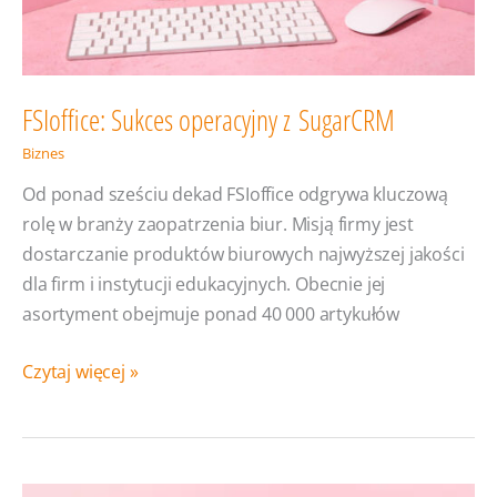
FSIoffice: Sukces operacyjny z SugarCRM
Biznes
Od ponad sześciu dekad FSIoffice odgrywa kluczową
rolę w branży zaopatrzenia biur. Misją firmy jest
dostarczanie produktów biurowych najwyższej jakości
dla firm i instytucji edukacyjnych. Obecnie jej
asortyment obejmuje ponad 40 000 artykułów
FSIoffice:
Czytaj więcej »
Sukces
operacyjny
z SugarCRM