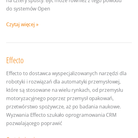
na cztery spusty. Być może również z tego powodu
do systemów Open
Czy systemy
Czytaj więcej »
Open
Source
są bezpieczne?
Effecto
Effecto to dostawca wyspecjalizowanych narzędzi dla
robotyki i rozwiązań dla automatyki przemysłowej,
które są stosowane na wielu rynkach, od przemysłu
motoryzacyjnego poprzez przemysł opakowań,
przetwórstwo spożywcze, aż po badania naukowe.
Wyzwania Effecto szukało oprogramowania CRM
pozwalającego poprawić