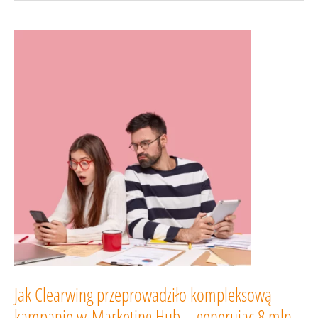
właśnie
w „dolinie
rozczarowania”?
Jak Clearwing przeprowadziło kompleksową
kampanię w Marketing Hub – generując 8 mln