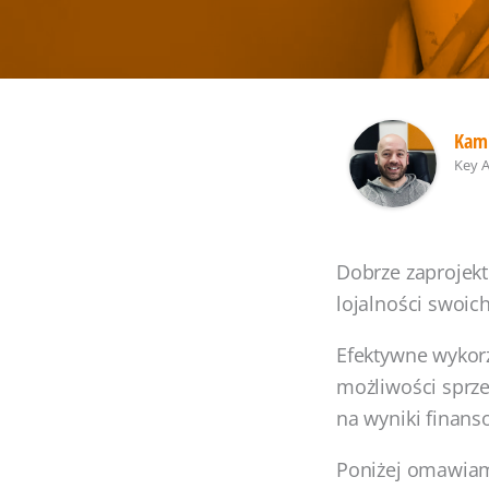
Kami
Key 
Dobrze zaprojekt
lojalności swoic
Efektywne wykorz
możliwości sprze
na wyniki finans
Poniżej omawiam