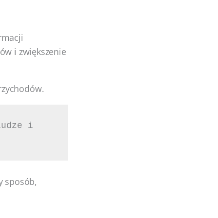
rmacji
ów i zwiększenie
przychodów.
udze i 
y sposób,