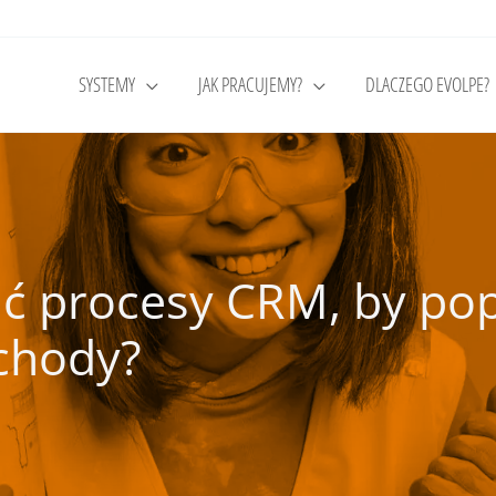
SYSTEMY
JAK PRACUJEMY?
DLACZEGO EVOLPE?
ć procesy CRM, by po
ychody?