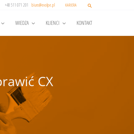
+48 511 071 201
biuro@evolpe.pl
KARIERA
WIEDZA
KLIENCI
KONTAKT
prawić CX