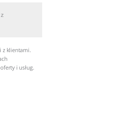
z 
 z klientami.
bach
oferty i usług.