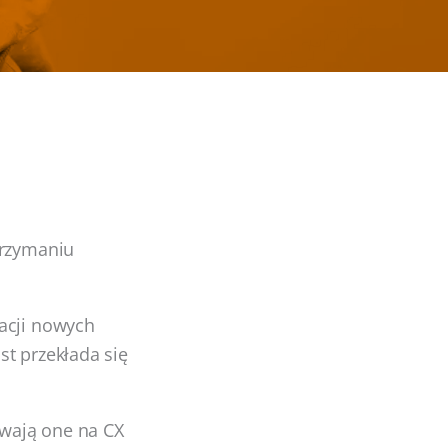
trzymaniu
acji nowych
st przekłada się
wają one na CX