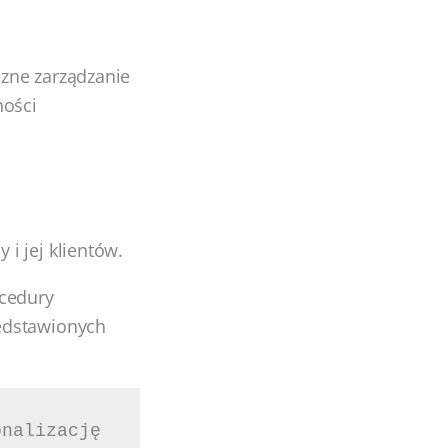
zne zarządzanie
ności
i jej klientów.
ocedury
edstawionych
nalizację 