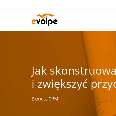
Przejdź
do
treści
Jak skonstruowa
i zwiększyć prz
Biznes
,
CRM