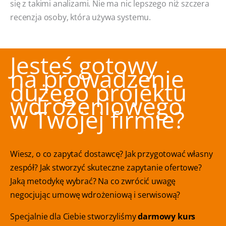
się z takimi analizami. Nie ma nic lepszego niż szczera
recenzja osoby, która używa systemu.
Jesteś gotowy
na prowadzenie
dużego projektu
wdrożeniowego
w Twojej firmie?
Wiesz, o co zapytać dostawcę? Jak przygotować własny
zespół? Jak stworzyć skuteczne zapytanie ofertowe?
Jaką metodykę wybrać? Na co zwrócić uwagę
negocjując umowę wdrożeniową i serwisową?
Specjalnie dla Ciebie stworzyliśmy
darmowy kurs