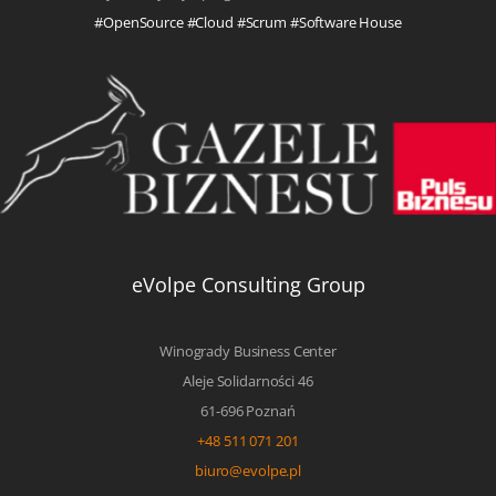
#OpenSource #Cloud #Scrum #Software House
eVolpe Consulting Group
Winogrady Business Center
Aleje Solidarności 46
61-696 Poznań
+48 511 071 201
biuro@evolpe.pl