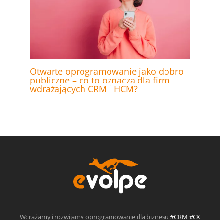
Otwarte oprogramowanie jako dobro
publiczne – co to oznacza dla firm
wdrażających CRM i HCM?
Wdrażamy i rozwijamy oprogramowanie dla biznesu
#CRM #CX