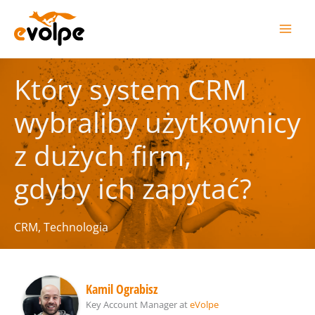
Przejdź
do
treści
Który system CRM
wybraliby użytkownicy
z dużych firm,
gdyby ich zapytać?
CRM
,
Technologia
Kamil Ograbisz
Key Account Manager
at
eVolpe