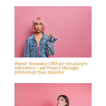
Wybór dostawcy CRM po nieudanym
wdrożeniu – jak Project Manager
przełamuje bias zespołu?