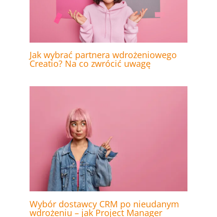
Jak wybrać partnera wdrożeniowego
Creatio? Na co zwrócić uwagę
Wybór dostawcy CRM po nieudanym
wdrożeniu – jak Project Manager