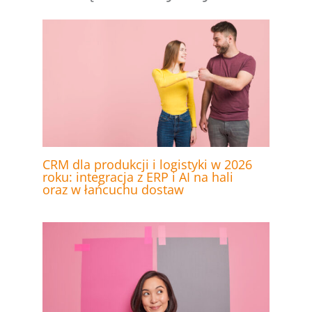
CRM dla produkcji i logistyki w 2026
roku: integracja z ERP i AI na hali
oraz w łańcuchu dostaw