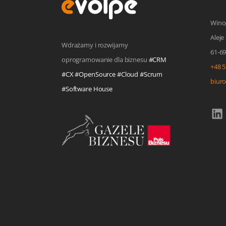
Wino
Aleje
Wdrażamy i rozwijamy
61-6
oprogramowanie dla biznesu
#CRM
+48 5
#CX #OpenSource #Cloud #Scrum
biur
#Software House