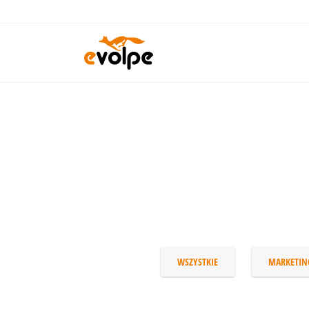
Przejdź
do
treści
WSZYSTKIE
MARKETIN