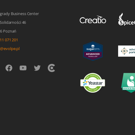
grady Business Center
 Solidarności 46
96 Poznań
11 071 201
o@evolpe.pl