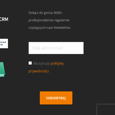
Dołącz do grona 3600+
profesjonalistów regularnie
czytających nasz Newsletter.
Akceptuję
politykę
prywatności.
SUBSKRYBUJ