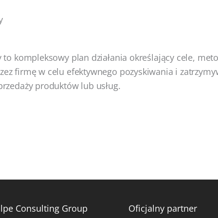
y
y to kompleksowy plan działania określający cele, meto
zez firmę w celu efektywnego pozyskiwania i zatrzymy
przedaży produktów lub usług.
lpe Consulting Group
Oficjalny partner