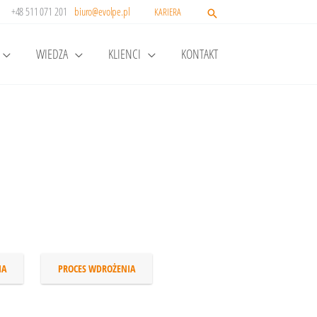
+48 511 071 201
biuro@evolpe.pl
KARIERA
WIEDZA
KLIENCI
KONTAKT
IA
PROCES WDROŻENIA