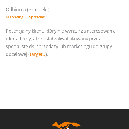
Odbiorca (Prospekt)
Marketing
Sprzedaż
Potencjalny klient, który nie wyraził zainteresowania
ofertą firmy, ale został zakwalifikowany przez
specjalistę ds. sprzedaży lub marketingu do grupy
docelowej (
targetu
).