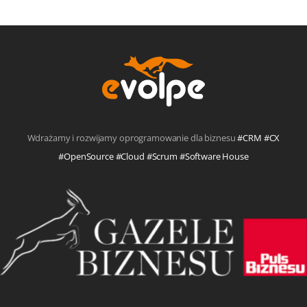
Wdrażamy i rozwijamy oprogramowanie dla biznesu
#CRM #CX
#OpenSource #Cloud #Scrum #Software House