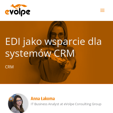
Przejdź
do
treści
EDI jako wsparcie dla
systemów CRM
CRM
Anna Łakoma
IT Business Analyst
at
eVolpe Consulting Group