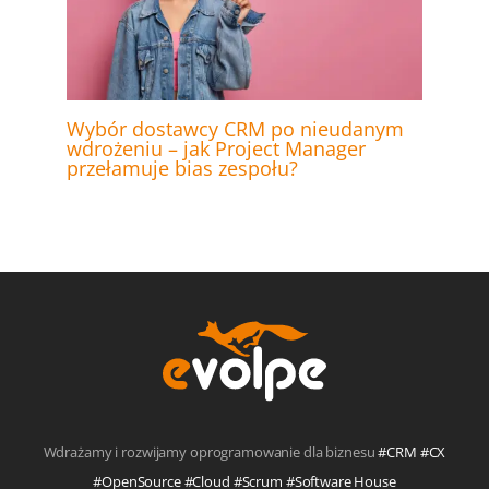
Wybór dostawcy CRM po nieudanym
wdrożeniu – jak Project Manager
przełamuje bias zespołu?
Wdrażamy i rozwijamy oprogramowanie dla biznesu
#CRM #CX
#OpenSource #Cloud #Scrum #Software House