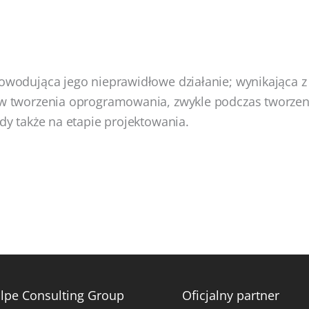
owodująca jego nieprawidłowe działanie; wynikająca z
w tworzenia oprogramowania, zwykle podczas tworzen
dy także na etapie projektowania.
lpe Consulting Group
Oficjalny partner