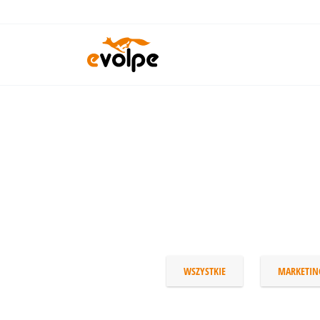
Przejdź
do
treści
WSZYSTKIE
MARKETIN