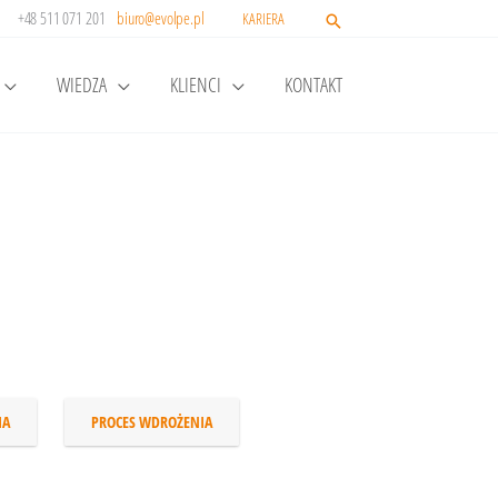
+48 511 071 201
biuro@evolpe.pl
KARIERA
WIEDZA
KLIENCI
KONTAKT
IA
PROCES WDROŻENIA