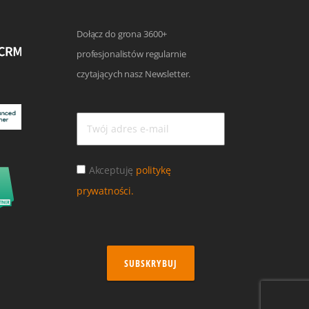
Dołącz do grona 3600+
profesjonalistów regularnie
czytających nasz Newsletter.
Akceptuję
politykę
prywatności.
SUBSKRYBUJ