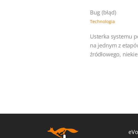
Bug (błąd)
Technologia
Usterka systemu p
na jednym z etapó
źródłowego, niekie
eVo