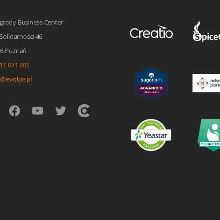
grady Business Center
 Solidarności 46
96 Poznań
11 071 201
o@evolpe.pl