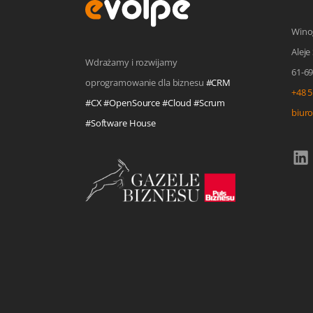
Wino
Aleje
Wdrażamy i rozwijamy
61-6
oprogramowanie dla biznesu
#CRM
+48 5
#CX #OpenSource #Cloud #Scrum
biur
#Software House