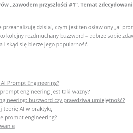
rów „zawodem przyszłości #1”. Temat zdecydowa
 przeanalizuję dzisiaj, czym jest ten osławiony „ai pro
ylko kolejny rozdmuchany buzzword – dobrze sobie zd
a i skąd się bierze jego popularność.
t AI Prompt Engineering?
prompt engineering jest taki ważny?
ngineering: buzzword czy prawdziwa umiejętność?
j teorię AI w praktykę
nie prompt engineering?
wanie