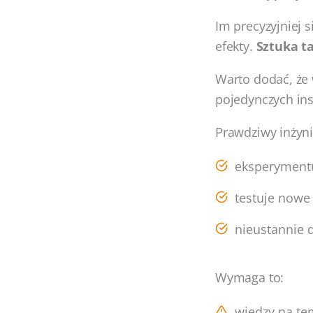
Im precyzyjniej 
efekty.
Sztuka ta
Warto dodać, że 
pojedynczych inst
Prawdziwy inżyn
eksperymentu
testuje nowe
nieustannie 
Wymaga to:
wiedzy na te