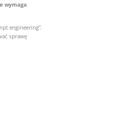
nie wymaga
mpt engineering”.
awać sprawę