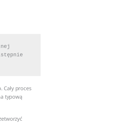
nej 
stępnie 
. Cały proces
na typową
rzetworzyć