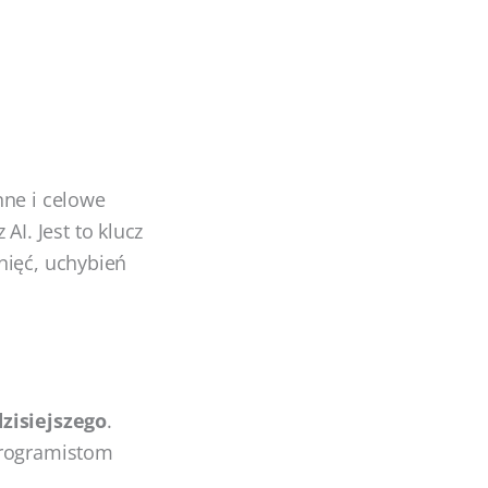
nne i celowe
. Jest to klucz
nięć, uchybień
zisiejszego
.
programistom