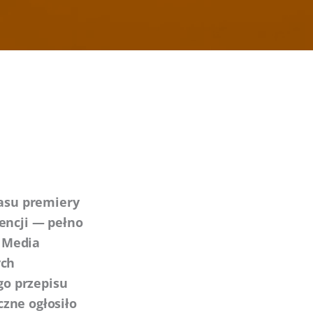
zasu premiery
encji — pełno
. Media
ych
o przepisu
zne ogłosiło