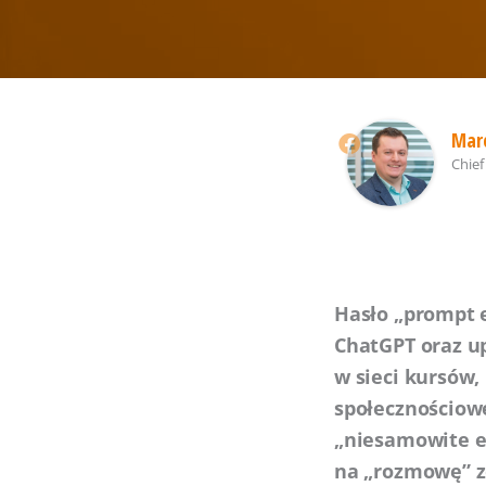
Marc
Chief
Hasło „prompt e
ChatGPT oraz up
w sieci kursów,
społecznościow
„niesamowite e
na „rozmowę” z