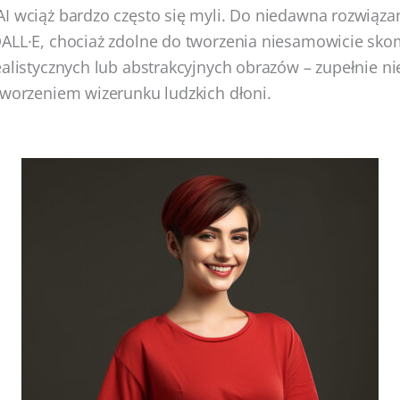
I wciąż bardzo często się myli. Do niedawna rozwiązan
DALL·E, chociaż zdolne do tworzenia niesamowicie sk
ealistycznych lub abstrakcyjnych obrazów – zupełnie nie
tworzeniem wizerunku ludzkich dłoni.