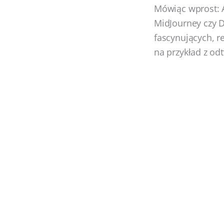
Mówiąc wprost: A
MidJourney czy 
fascynujących, r
na przykład z od