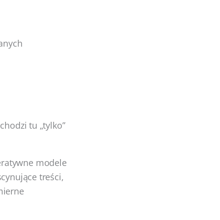
wanych
hodzi tu „tylko”
eratywne modele
cynujące treści,
mierne