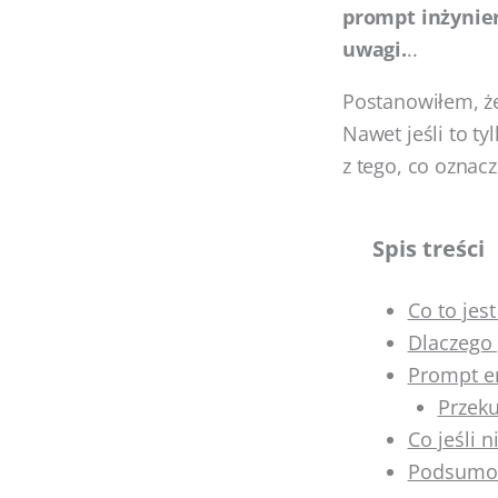
prompt inżynie
uwagi.
..
Postanowiłem, że
Nawet jeśli to t
z tego, co oznacz
Spis treści
Co to jes
Dlaczego 
Prompt e
Przeku
Co jeśli 
Podsumo