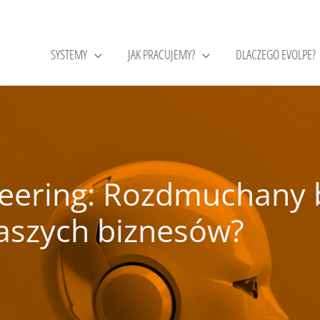
SYSTEMY
JAK PRACUJEMY?
DLACZEGO EVOLPE?
neering: Rozdmuchany
naszych biznesów?