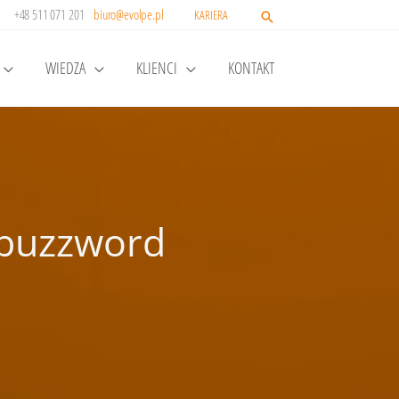
+48 511 071 201
biuro@evolpe.pl
KARIERA
WIEDZA
KLIENCI
KONTAKT
 buzzword