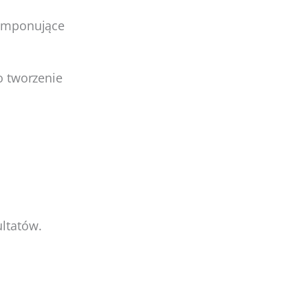
 imponujące
o tworzenie
ltatów.