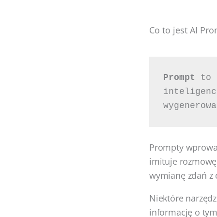
Co to jest AI Pr
Prompt
 to 
inteligenc
wygenerowa
Prompty wprowadz
imituje rozmowę
wymianę zdań z 
Niektóre narzędz
informację o tym,