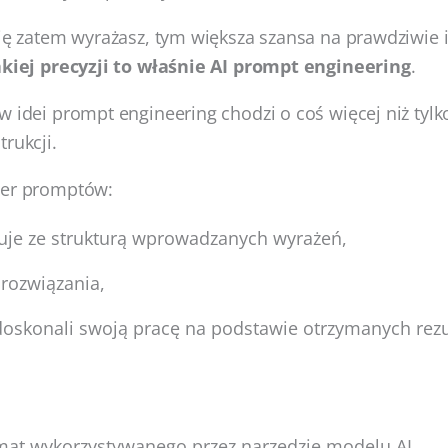
się zatem wyrażasz, tym większa szansa na prawdziwie
kiej precyzji to właśnie
AI prompt engineering
.
w idei prompt engineering chodzi o coś więcej niż tylk
rukcji.
ier promptów:
je ze strukturą wprowadzanych wyrażeń,
 rozwiązania,
doskonali swoją pracę na podstawie otrzymanych rezu
mat wykorzystywanego przez narzędzie modelu AI,