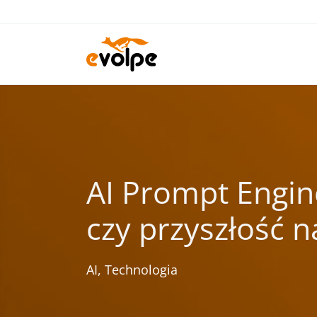
Przejdź
do
treści
AI Prompt Engi
czy przyszłość 
AI
,
Technologia