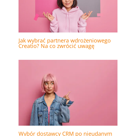
Jak wybrać partnera wdrożeniowego
Creatio? Na co zwrócić uwagę
Wybór dostawcy CRM po nieudanym