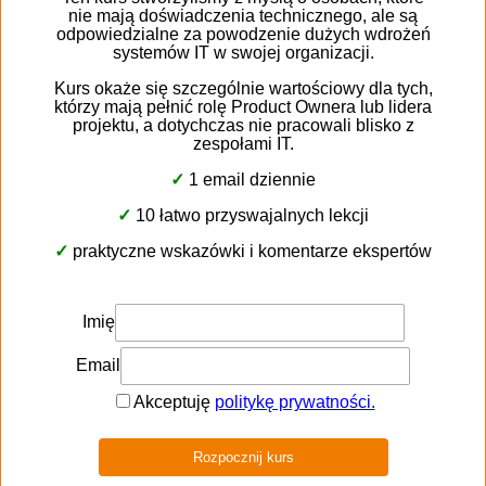
Jesteś gotowy
na prowadzenie
dużego projektu
wdrożeniowego
w Twojej firmie?
Wiesz, o co zapytać dostawcę? Jak przygotować własny
zespół? Jak stworzyć skuteczne zapytanie ofertowe?
Jaką metodykę wybrać? Na co zwrócić uwagę
negocjując umowę wdrożeniową i serwisową?
Specjalnie dla Ciebie stworzyliśmy
darmowy kurs
mailowy
przygotowujący do prowadzenia wdrożeń.
Codziennie przez dwa tygodnie
otrzymasz od nas
na swoją skrzynkę kolejną dawkę wiedzy, która pozwoli
odnaleźć Ci się w tym skomplikowanym procesie.