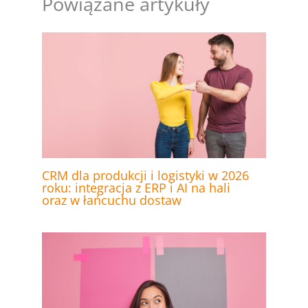
Powiązane artykuły
CRM dla produkcji i logistyki w 2026
roku: integracja z ERP i AI na hali
oraz w łańcuchu dostaw