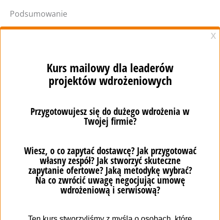
Podsumowanie
Aby wybrać odpowiedni system CRM dla firmy, trzeba
wziąć pod uwagę wiele aspektów. Firma wdrożeniowa,
odpowiedni system, funkcje, które będą dobrze
dobrane do wszystkich działów. Sporo rzeczy trzeba
wziąć pod uwagę, jednak wszystko składa się później
na aplikację, która ułatwia pracę.
Pamiętaj o komunikacji z zespołem i odpowiednim
postawieniu wymagań, a wszystko dobrze się skończy.