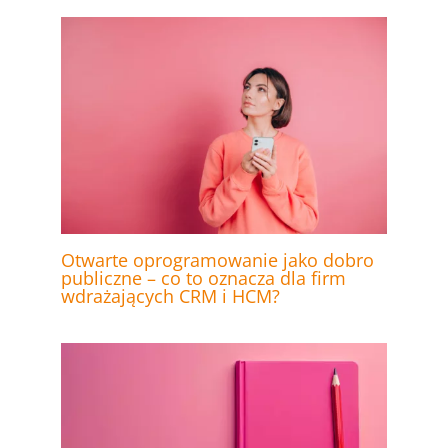
Otwarte oprogramowanie jako dobro
publiczne – co to oznacza dla firm
wdrażających CRM i HCM?