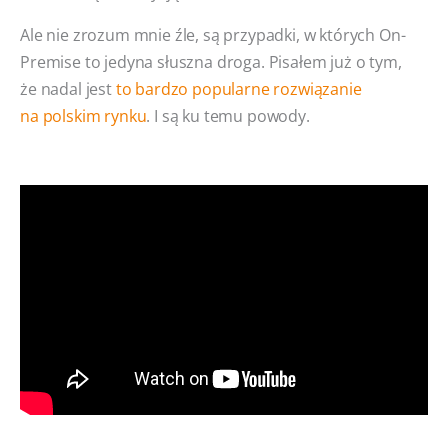
Ale nie zrozum mnie źle, są przypadki, w których On-
Premise to jedyna słuszna droga. Pisałem już o tym,
że nadal jest
to bardzo popularne rozwiązanie
na polskim rynku
. I są ku temu powody.