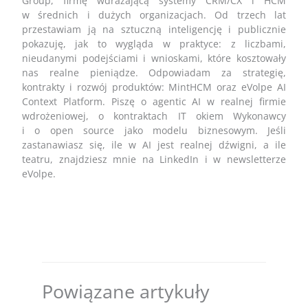
Group, firmę wdrażającą systemy CRM/CX i HCM
w średnich i dużych organizacjach. Od trzech lat
przestawiam ją na sztuczną inteligencję i publicznie
pokazuję, jak to wygląda w praktyce: z liczbami,
nieudanymi podejściami i wnioskami, które kosztowały
nas realne pieniądze. Odpowiadam za strategię,
kontrakty i rozwój produktów: MintHCM oraz eVolpe AI
Context Platform. Piszę o agentic AI w realnej firmie
wdrożeniowej, o kontraktach IT okiem Wykonawcy
i o open source jako modelu biznesowym. Jeśli
zastanawiasz się, ile w AI jest realnej dźwigni, a ile
teatru, znajdziesz mnie na LinkedIn i w newsletterze
eVolpe.
Powiązane artykuły