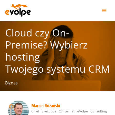
Przejdź
do
treści
Cloud czy On-
Premise? Wybierz
hosting
Twojego systemu CRM
Biznes
Marcin Różański
Chief Executive Officer
at
eVolpe Consulting