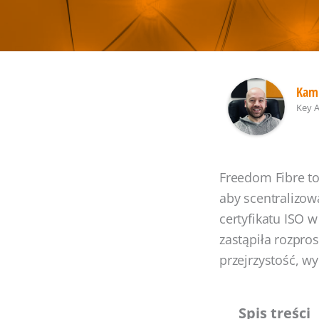
Kami
Key 
Freedom Fibre to
aby scentralizow
certyfikatu ISO w
zastąpiła rozpro
przejrzystość, w
Spis treści