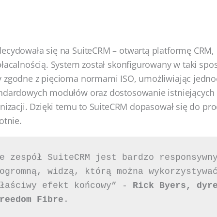
ecydowała się na SuiteCRM – otwartą platformę CRM, k
płacalnością. System został skonfigurowany w taki spo
y zgodne z pięcioma normami ISO, umożliwiając jedno
andardowych modułów oraz dostosowanie istniejących 
anizacji. Dzięki temu to SuiteCRM dopasował się do p
otnie.
e zespół SuiteCRM jest bardzo responsywny
ogromną, widzą, którą można wykorzystywać
łaściwy efekt końcowy” - 
Rick Byers, dyre
reedom Fibre
.