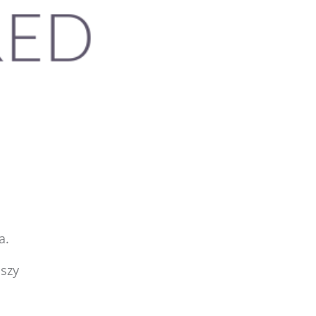
a.
uszy