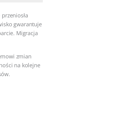
 przeniosła
wisko gwarantuje
arcie. Migracja
temowi zmian
ności na kolejne
sów.