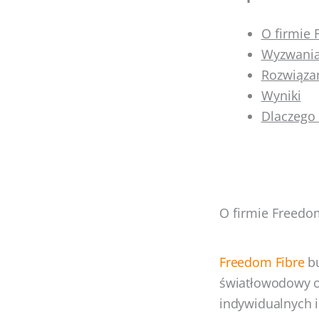
O firmie 
Wyzwani
Rozwiąza
Wyniki
Dlaczego
O firmie Freedo
Freedom Fibre
bu
światłowodowy o
indywidualnych i