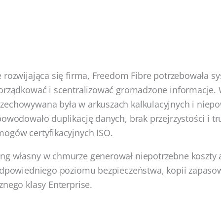
 rozwijająca się firma, Freedom Fibre potrzebowała s
porządkować i scentralizować gromadzone informacje. 
zechowywana była w arkuszach kalkulacyjnych i niep
powodowało duplikację danych, brak przejrzystości i t
mogów certyfikacyjnych ISO.
ng własny w chmurze generował niepotrzebne koszty 
 odpowiedniego poziomu bezpieczeństwa, kopii zapaso
znego klasy Enterprise.