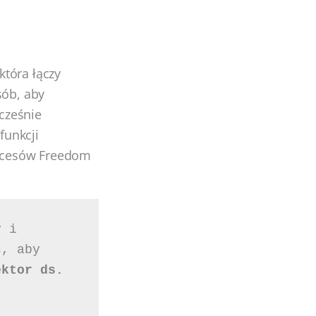
tóra łączy
sób, aby
cześnie
funkcji
rocesów Freedom
 i 
, aby 
ktor ds. 