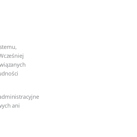
ystemu,
Wcześniej
owiązanych
rudności
administracyjne
wych ani