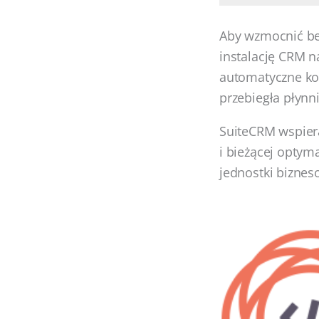
Aby wzmocnić be
instalację CRM 
automatyczne ko
przebiegła płynn
SuiteCRM wspiera
i bieżącej optym
jednostki biznes