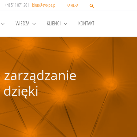
+48 511 071 201
biuro@evolpe.pl
KARIERA
WIEDZA
KLIENCI
KONTAKT
e zarządzanie
 dzięki