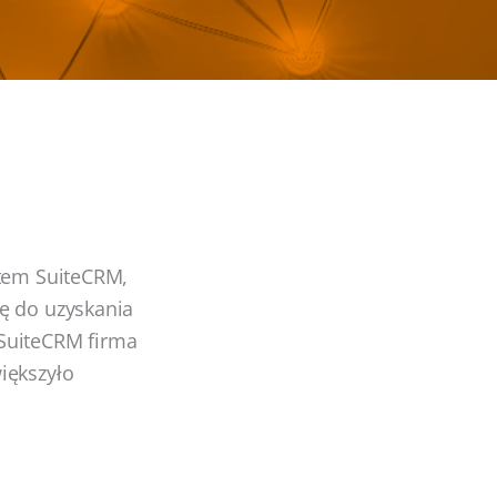
stem SuiteCRM,
ę do uzyskania
e SuiteCRM firma
iększyło