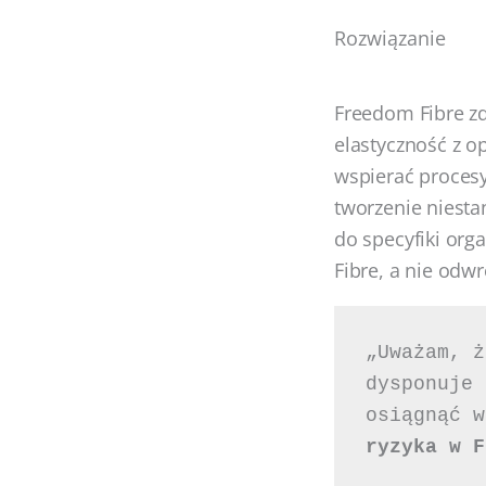
Rozwiązanie
Freedom Fibre zd
elastyczność z o
wspierać proces
tworzenie niest
do specyfiki org
Fibre, a nie odwr
„Uważam, ż
dysponuje 
osiągnąć w
ryzyka w F