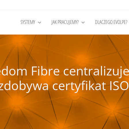
SYSTEMY
JAK PRACUJEMY?
DLACZEGO EVOLPE?
edom Fibre centralizuj
zdobywa certyfikat ISO