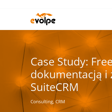
Przejdź
do
treści
Case Study: Fre
dokumentacją i 
SuiteCRM
Consulting
,
CRM