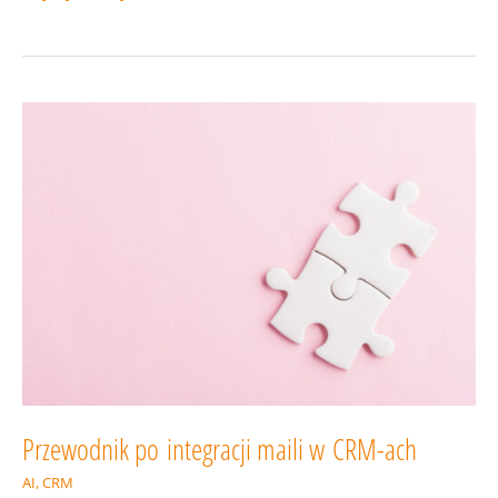
AI
nie wyczyta
z transkryptu
warsztatu
–
o ukrytych
wymaganiach
klientów
Przewodnik po integracji maili w CRM-ach
AI
,
CRM