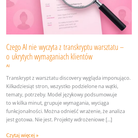
Czego AI nie wyczyta z transkryptu warsztatu –
o ukrytych wymaganiach klientów
AI
Transkrypt z warsztatu discovery wygląda imponująco.
Kilkadziesiąt stron, wszystko podzielone na wątki,
tematy, potrzeby. Model językowy podsumowuje
to w kilka minut, grupuje wymagania, wyciąga
funkcjonalności. Można odnieść wrażenie, że analiza
jest gotowa. Nie jest. Projekty wdrożeniowe […]
Czego
Czytaj więcej »