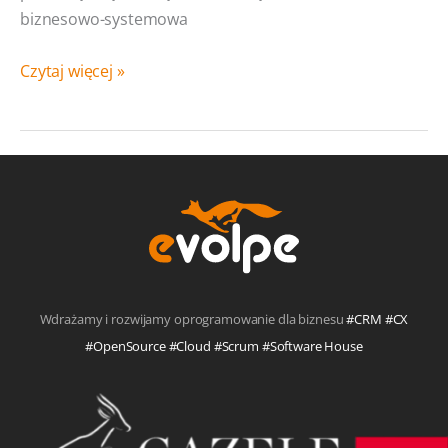
biznesowo-systemowa
Analiza
Czytaj więcej »
przedwdrożeniowa.
Co to jest?
Ile
kosztuje?
Kiedy
warto?
Wdrażamy i rozwijamy oprogramowanie dla biznesu
#CRM #CX
#OpenSource #Cloud #Scrum #Software House