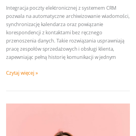
Integracja poczty elektronicznej z systemem CRM
pozwala na automatyczne archiwizowanie wiadomości,
synchronizację kalendarza oraz powiązanie
korespondencji z kontaktami bez ręcznego
przenoszenia danych. Takie rozwiązania usprawniają
pracę zespołów sprzedażowych i obsługi klienta,
zapewniając pełną historię komunikacji w jednym
Przewodnik
Czytaj więcej »
po integracji
maili
w CRM-
ach