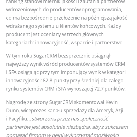
ranking stanowi miernik jakości i zaufania partnerów
wdrożeniowych do producentów oprogramowania,
co ma bezpośrednie przełożenie na późniejszą jakość
wdrażanego systemu u klientów końcowych. Każdy
producent jest oceniany w trzech głównych
kategoriach: innowacyjność, wsparcie i partnerstwo.
W tym roku SugarCRM bezsprzecznie osiągnął
najwyższy wynik wśród producentów systemów CRM
i SFA osiągając przy tym imponujący wynik w kategorii
innowacyjności: 82.8 punkty przy średniej dla całego
rynku systemów CRM i SFA wynoszącej 72.7 punktów.
Nagrodę ze strony SugarCRM skomentował Kevin
Dunn, wiceprezes kanału sprzedaży dla Ameryk, Azji
i Pacyfiku:
„stworzona przez nas społeczność
partnerów jest absolutnie niezbędna, aby z sukcesem
pomagać firmom w pełni wykorzystać możliwości