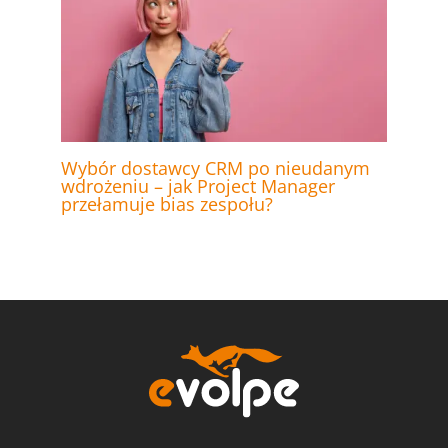
Wybór dostawcy CRM po nieudanym
wdrożeniu – jak Project Manager
przełamuje bias zespołu?