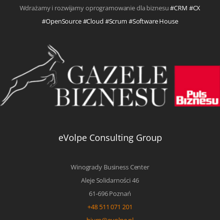
Wdrażamy i rozwijamy oprogramowanie dla biznesu
#CRM #CX
#OpenSource #Cloud #Scrum #Software House
eVolpe Consulting Group
Winogrady Business Center
Aleje Solidarności 46
61-696 Poznań
+48 511 071 201
biuro@evolpe.pl