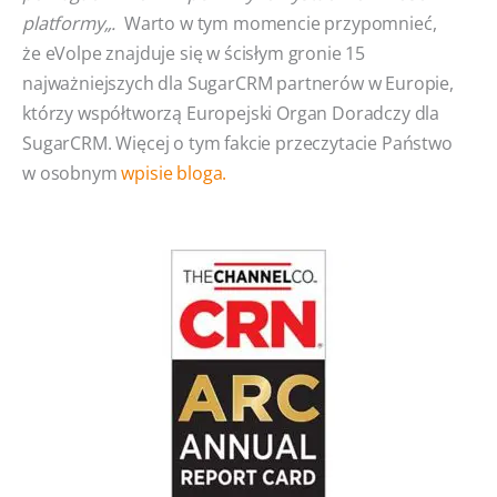
platformy„.
Warto w tym momencie przypomnieć,
że eVolpe znajduje się w ścisłym gronie 15
najważniejszych dla SugarCRM partnerów w Europie,
którzy współtworzą Europejski Organ Doradczy dla
SugarCRM. Więcej o tym fakcie przeczytacie Państwo
w osobnym
wpisie bloga.