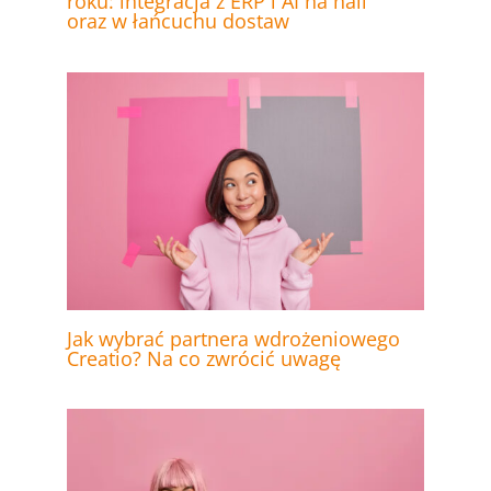
roku: integracja z ERP i AI na hali
oraz w łańcuchu dostaw
Jak wybrać partnera wdrożeniowego
Creatio? Na co zwrócić uwagę