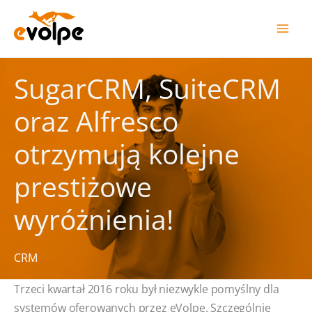
Przejdź
do
treści
SugarCRM, SuiteCRM
oraz Alfresco
otrzymują kolejne
prestiżowe
wyróżnienia!
CRM
Trzeci kwartał 2016 roku był niezwykle pomyślny dla
systemów oferowanych przez eVolpe. Szczególnie