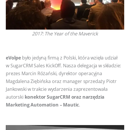
2017: The Year of the Maverick
eVolpe
było jedyną firmą z Polski, która wzięła udział
w SugarCRM Sales KickOff. Nasza delegacja w składzie:
prezes Marcin Różański, dyrektor operacyjna
Magdalena Ziębińska oraz manager sprzedaży Piotr
Jankowski w trakcie wydarzenia zaprezentowała
autorski
konektor SugarCRM oraz narzędzia
Marketing Automation – Mautic
.