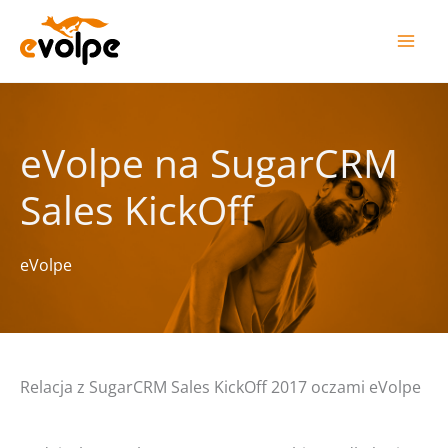
Przejdź
do
treści
eVolpe na SugarCRM
Sales KickOff
eVolpe
Relacja z SugarCRM Sales KickOff 2017 oczami eVolpe