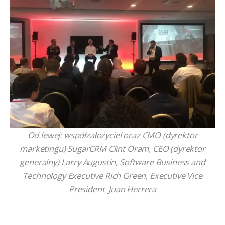
Od lewej: współzałożyciel oraz CMO (dyrektor
marketingu) SugarCRM Clint Oram, CEO (dyrektor
generalny) Larry Augustin, Software Business and
Technology Executive Rich Green, Executive Vice
President Juan Herrera