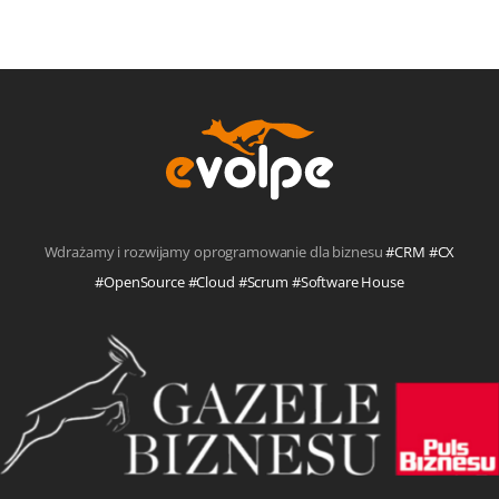
Wdrażamy i rozwijamy oprogramowanie dla biznesu
#CRM #CX
#OpenSource #Cloud #Scrum #Software House