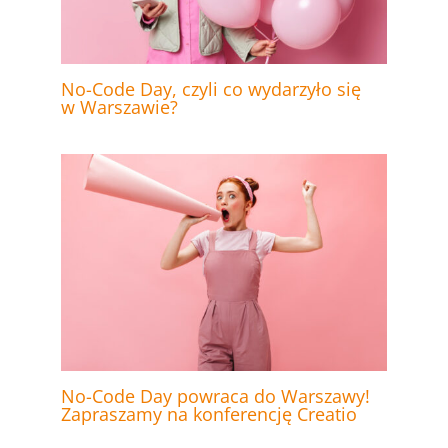
No-Code Day, czyli co wydarzyło się
w Warszawie?
No-Code Day powraca do Warszawy!
Zapraszamy na konferencję Creatio