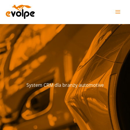
Przejdź
do
treści
System CRM dla branży automotive