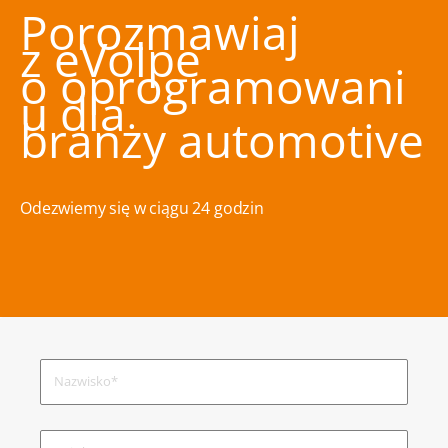
Porozmawiaj
z eVolpe
o oprogramowani
u dla
branży automotive
Odezwiemy się w ciągu 24 godzin