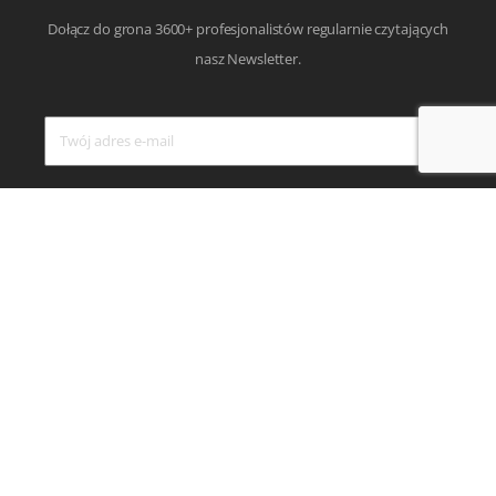
Dołącz do grona 3600+ profesjonalistów regularnie czytających
nasz Newsletter.
Akceptuję
politykę prywatności.
SUBSKRYBUJ