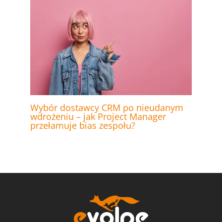
Wybór dostawcy CRM po nieudanym
wdrożeniu – jak Project Manager
przełamuje bias zespołu?