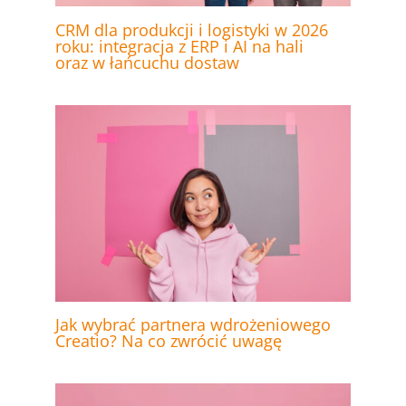
CRM dla produkcji i logistyki w 2026
roku: integracja z ERP i AI na hali
oraz w łańcuchu dostaw
Jak wybrać partnera wdrożeniowego
Creatio? Na co zwrócić uwagę