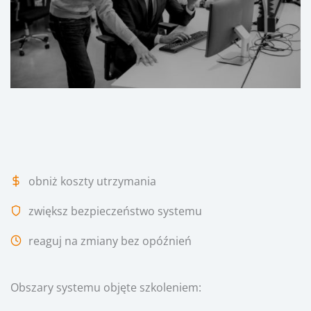
obniż koszty utrzymania
zwiększ bezpieczeństwo systemu
reaguj na zmiany bez opóźnień
Obszary systemu objęte szkoleniem: