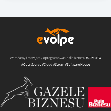
Wdrażamy i rozwijamy oprogramowanie dla biznesu
#CRM #CX
#OpenSource #Cloud #Scrum #Software House