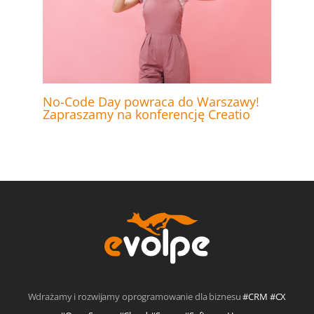
No-Code Day powraca do Warszawy!
Zapraszamy na konferencję Creatio
Wdrażamy i rozwijamy oprogramowanie dla biznesu
#CRM #CX