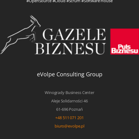
#OpenSource #Cloud #Scrum #Software House
eVolpe Consulting Group
Winogrady Business Center
Aleje Solidarności 46
61-696 Poznań
+48 511 071 201
biuro@evolpe.pl