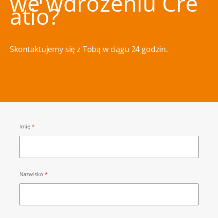
we wdrożeniu Cre
atio?
Skontaktujemy się z Tobą w ciągu 24 godzin.
Imię
Nazwisko