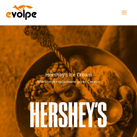
Przejdź
do
treści
Hershey’s Ice Cream
Wdrożenie realizowane przez Creatio