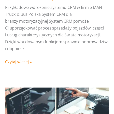
Przykładowe wdrożenie systemu CRM w firmie MAN
Truck & Bus Polska System CRM dla
branży motoryzacyjnej System CRM pomoże
Ci uporządkować proces sprzedaży pojazdów, części
i usług charakterystycznych dla świata motoryzacji.
Dzięki wbudowanym funkcjom sprawnie poprowadzisz
i dopniesz
System
Czytaj więcej »
CRM
dla
branży
automotive