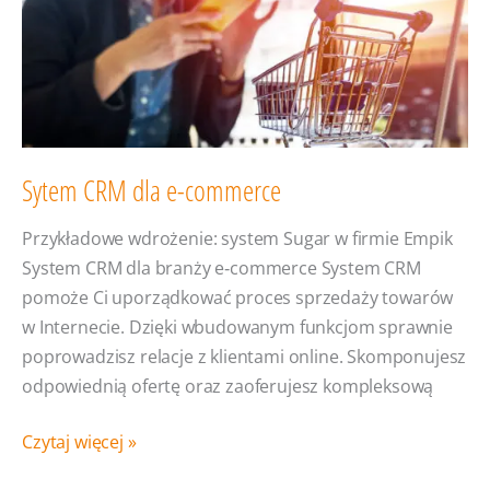
Sytem CRM dla e-commerce
Przykładowe wdrożenie: system Sugar w firmie Empik
System CRM dla branży e‑commerce System CRM
pomoże Ci uporządkować proces sprzedaży towarów
w Internecie. Dzięki wbudowanym funkcjom sprawnie
poprowadzisz relacje z klientami online. Skomponujesz
odpowiednią ofertę oraz zaoferujesz kompleksową
Sytem
Czytaj więcej »
CRM