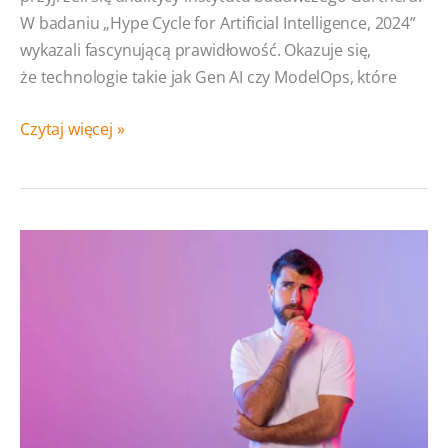
W badaniu „Hype Cycle for Artificial Intelligence, 2024”
wykazali fascynującą prawidłowość. Okazuje się,
że technologie takie jak Gen AI czy ModelOps, które
Technologiczna
Czytaj więcej »
ruletka:
Czy to dobry
moment
na inwestycję
w IT?