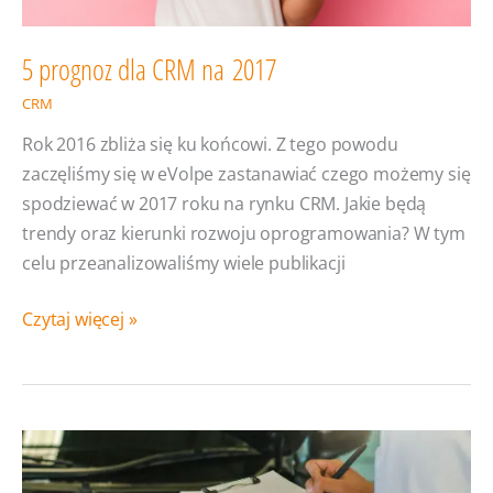
5 prognoz dla CRM na 2017
CRM
Rok 2016 zbliża się ku końcowi. Z tego powodu
zaczęliśmy się w eVolpe zastanawiać czego możemy się
spodziewać w 2017 roku na rynku CRM. Jakie będą
trendy oraz kierunki rozwoju oprogramowania? W tym
celu przeanalizowaliśmy wiele publikacji
5
Czytaj więcej »
prognoz
dla
CRM
na 2017