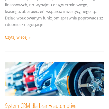
finansowych, np. wynajmu długoterminowego,
leasingu, ubezpieczeń, wsparcia inwestycyjnego itp.
Dzięki wbudowanym funkcjom sprawnie poprowadzisz
i dopniesz negocjacje
System
Czytaj więcej »
CRM
dla
branży
finansowej
System CRM dla branży automotive