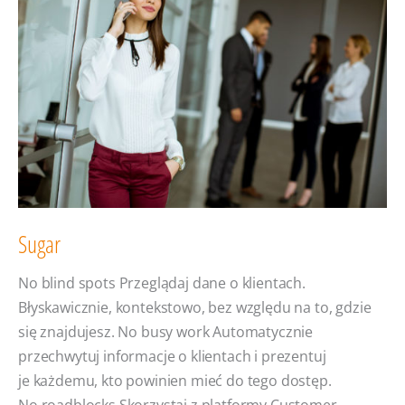
Sugar
No blind spots Przeglądaj dane o klientach.
Błyskawicznie, kontekstowo, bez względu na to, gdzie
się znajdujesz. No busy work Automatycznie
przechwytuj informacje o klientach i prezentuj
je każdemu, kto powinien mieć do tego dostęp.
No roadblocks Skorzystaj z platformy Customer