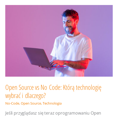
&
Microsoft?
Czy potrzebujesz
zmiany
dostawcy
IT
w 2025
roku?
Open Source vs No Code: Którą technologię
wybrać i dlaczego?
No-Code
,
Open Source
,
Technologia
Jeśli przyglądasz się teraz oprogramowaniu Open