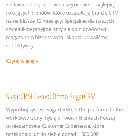
zestawienie pięciu — w naszej ocenie — najlepiej
rokujących trendów, które ukształtują branżę CRM
na najbliższe 12 miesięcy. Specjalnie dla naszych
czytelników przyjrzeliśmy się opiniotwórczym
magazynom biznesowym i skonstruowaliśmy
subiektywny
#TrendyCRM
Czytaj więcej »
2018
SugarCRM Demo, Demo SugarCRM
Wypróbuj system SugarCRM Let the platform do the
work Stworzony myślą o Twoich klientach Poczuj
to niesamowite Customer Experience, które
przekonało już do siebie ponad 1 500 000