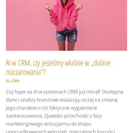
AI w CRM, czy jesteśmy właśnie w „dolinie
rozczarowania”?
AI
,
CRM
Czy hype na AI w systemach CRM już minął? Dostępne
dane i analizy branżowe wskazują raczej na zmianę
jego charakteru niż faktyczne wygaśnięcie
zainteresowania. Zjawisko przechodzi z fazy
marketingowego entuzjazmu do etapu
uporządkowanych wdrożeń, mierzalnych korzyści