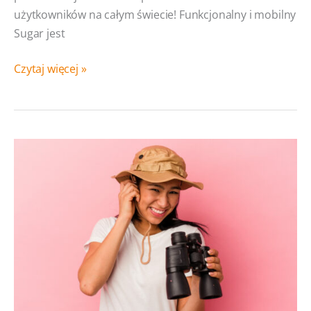
użytkowników na całym świecie! Funkcjonalny i mobilny
Sugar jest
SugarCRM
Czytaj więcej »
Demo,
Demo
SugarCRM