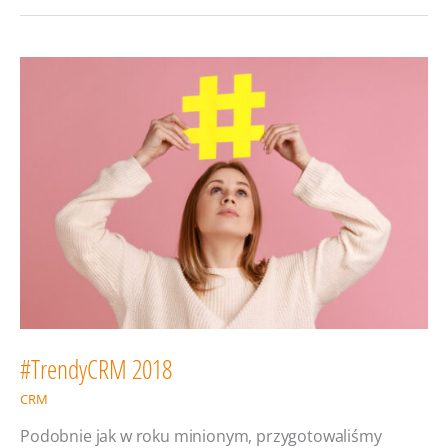
dla
e-
commerce
#TrendyCRM 2018
CRM
Podobnie jak w roku minionym, przygotowaliśmy