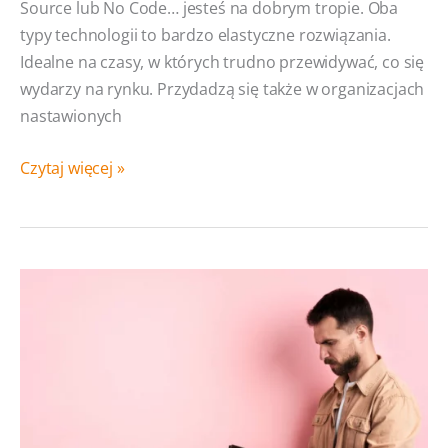
Source lub No Code… jesteś na dobrym tropie. Oba
typy technologii to bardzo elastyczne rozwiązania.
Idealne na czasy, w których trudno przewidywać, co się
wydarzy na rynku. Przydadzą się także w organizacjach
nastawionych
Open
Czytaj więcej »
Source
vs
No Code:
Którą
technologię
wybrać
i dlaczego?