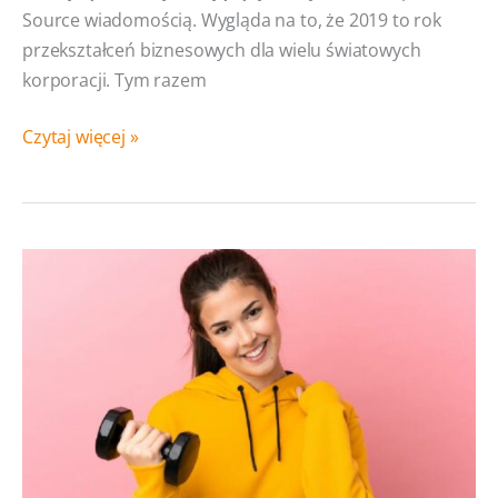
Source wiadomością. Wygląda na to, że 2019 to rok
przekształceń biznesowych dla wielu światowych
korporacji. Tym razem
Salesfusion
Czytaj więcej »
staje
się
częścią
systemu
Sugar.
3
zalety
dla
posiadaczy
oprogramowania